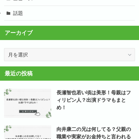
話題
アーカイブ
ア
ー
カ
最近の投稿
イ
ブ
長瀬智也若い頃は美形！母親はフ
ィリピン人？出演ドラマもまと
め！
向井康二の兄は何してる？父親の
職業や実家がお金持ちと言われる