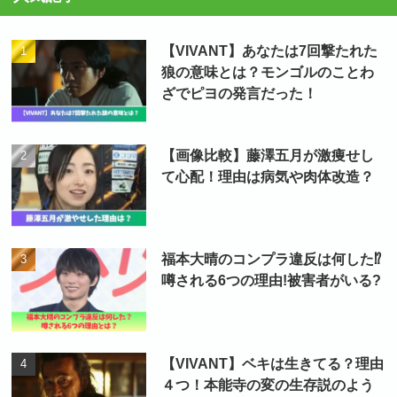
【VIVANT】あなたは7回撃たれた
狼の意味とは？モンゴルのことわ
ざでピヨの発言だった！
【画像比較】藤澤五月が激痩せし
て心配！理由は病気や肉体改造？
福本大晴のコンプラ違反は何した⁉
噂される6つの理由!被害者がいる?
【VIVANT】ベキは生きてる？理由
４つ！本能寺の変の生存説のよう