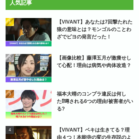
人気記事
【VIVANT】あなたは7回撃たれた
狼の意味とは？モンゴルのことわ
ざでピヨの発言だった！
【画像比較】藤澤五月が激痩せし
て心配！理由は病気や肉体改造？
福本大晴のコンプラ違反は何し
た⁉噂される6つの理由!被害者がい
る?
【VIVANT】ベキは生きてる？理
由４つ！本能寺の変の生存説のよ