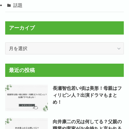
話題
アーカイブ
ア
ー
カ
イ
最近の投稿
ブ
長瀬智也若い頃は美形！母親はフ
ィリピン人？出演ドラマもまと
め！
向井康二の兄は何してる？父親の
職業や実家がお金持ちと言われる