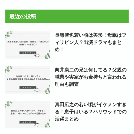
カ
イ
最近の投稿
ブ
長瀬智也若い頃は美形！母親はフ
ィリピン人？出演ドラマもまと
め！
向井康二の兄は何してる？父親の
職業や実家がお金持ちと言われる
理由も調査
真田広之の若い頃がイケメンすぎ
る！息子はいる？ハリウッドでの
活躍まとめ