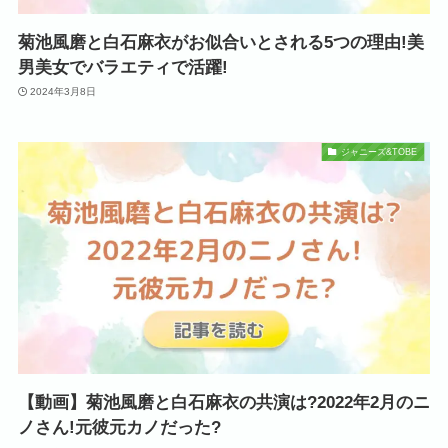
菊池風磨と白石麻衣がお似合いとされる5つの理由!美
男美女でバラエティで活躍!
2024年3月8日
ジャニーズ&TOBE
【動画】菊池風磨と白石麻衣の共演は?2022年2月のニ
ノさん!元彼元カノだった?