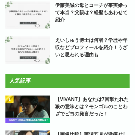
伊藤美誠の母とコーチが事実婚っ
て本当？父親は？経歴もあわせて
紹介
えいしゅう博士は何者？学歴や年
収などプロフィールを紹介！うざ
いと思われる理由も
人気記事
【VIVANT】あなたは7回撃たれた
狼の意味とは？モンゴルのことわ
ざでピヨの発言だった！
【画像比較】藤澤五月が激痩せし