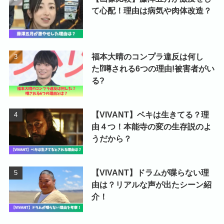
て心配！理由は病気や肉体改造？
福本大晴のコンプラ違反は何し
た⁉噂される6つの理由!被害者がい
る?
【VIVANT】ベキは生きてる？理
由４つ！本能寺の変の生存説のよ
うだから？
【VIVANT】ドラムが喋らない理
由は？リアルな声が出たシーン紹
介！