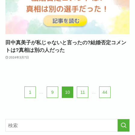
田中真美子が私じゃないと言ったの?結婚否定コメン
トは?真相は別の人だった
2024年3月7日
1
...
9
10
11
...
44