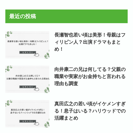
カ
イ
最近の投稿
ブ
長瀬智也若い頃は美形！母親はフ
ィリピン人？出演ドラマもまと
め！
向井康二の兄は何してる？父親の
職業や実家がお金持ちと言われる
理由も調査
真田広之の若い頃がイケメンすぎ
る！息子はいる？ハリウッドでの
活躍まとめ