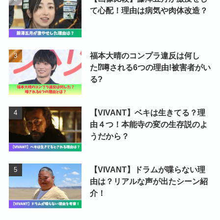
て心配！理由は病気や肉体改造？
福本大晴のコンプラ違反は何し
た⁉噂される6つの理由!被害者がい
る?
【VIVANT】ベキは生きてる？理
由４つ！本能寺の変の生存説のよ
うだから？
【VIVANT】ドラムが喋らない理
由は？リアルな声が出たシーン紹
介！