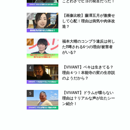
ことわざでピヨの発言だった！
【画像比較】藤澤五月が激痩せ
して心配！理由は病気や肉体改
造？
福本大晴のコンプラ違反は何し
た⁉噂される6つの理由!被害者
がいる?
【VIVANT】ベキは生きてる？
理由４つ！本能寺の変の生存説
のようだから？
【VIVANT】ドラムが喋らない
理由は？リアルな声が出たシー
ン紹介！