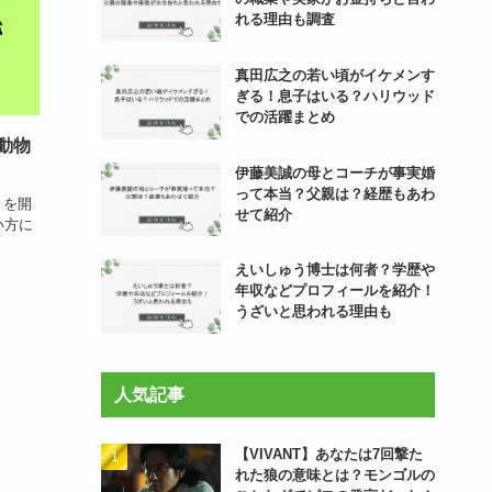
れる理由も調査
真田広之の若い頃がイケメンす
ぎる！息子はいる？ハリウッド
での活躍まとめ
動物
伊藤美誠の母とコーチが事実婚
って本当？父親は？経歴もあわ
トを開
せて紹介
い方に
えいしゅう博士は何者？学歴や
年収などプロフィールを紹介！
うざいと思われる理由も
人気記事
【VIVANT】あなたは7回撃た
れた狼の意味とは？モンゴルの