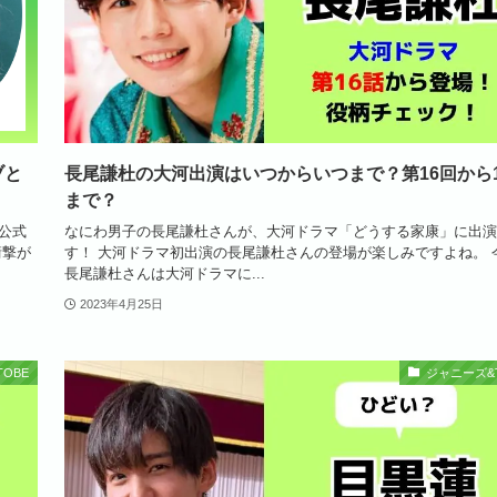
ブと
長尾謙杜の大河出演はいつからいつまで？第16回から1
まで？
と公式
なにわ男子の長尾謙杜さんが、大河ドラマ「どうする家康」に出演
衝撃が
す！ 大河ドラマ初出演の長尾謙杜さんの登場が楽しみですよね。 
長尾謙杜さんは大河ドラマに...
2023年4月25日
OBE
ジャニーズ&