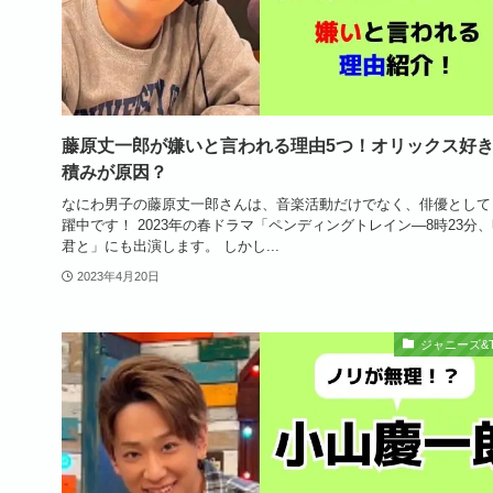
藤原丈一郎が嫌いと言われる理由5つ！オリックス好
積みが原因？
なにわ男子の藤原丈一郎さんは、音楽活動だけでなく、俳優として
躍中です！ 2023年の春ドラマ「ペンディングトレイン―8時23分
君と」にも出演します。 しかし...
2023年4月20日
ジャニーズ&T