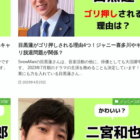
れキャ
目黒蓮がゴリ押しされる理由4つ！ジャニー喜多川や
リ脱退問題が関係？
中です
SnowManの目黒蓮さんは、音楽活動の他に、俳優としても大活躍
ます。
す。 2023年7月期のドラマの主演を務めることも決定しています！
業にも力を入れている目黒蓮さん...
2023年4月23日
OBE
ジャニーズ&