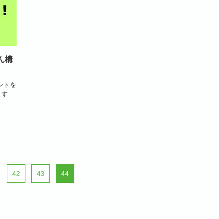
ん構
ウントを
ます
.
42
43
44