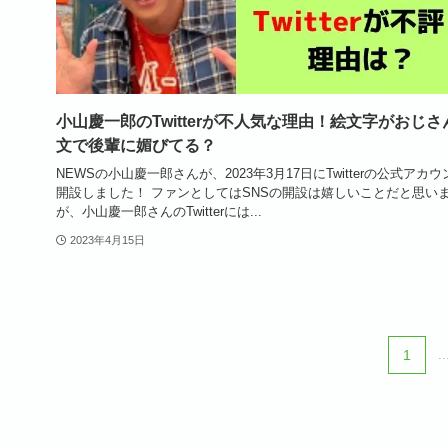
小山慶一郎のTwitterが不人気な理由！絵文字がおじさ
文で後輩に媚びてる？
NEWSの小山慶一郎さんが、2023年3月17日にTwitterの公式アカ
開設しました！ ファンとしてはSNSの開設は嬉しいことだと思い
が、小山慶一郎さんのTwitterには...
2023年4月15日
1
..