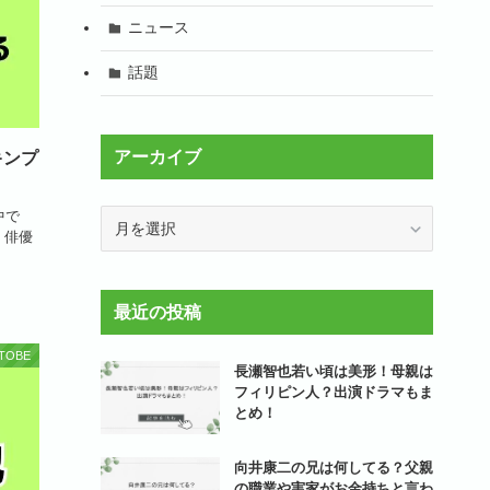
ニュース
話題
アーカイブ
キンプ
中で
ア
 俳優
ー
カ
イ
最近の投稿
ブ
TOBE
長瀬智也若い頃は美形！母親は
フィリピン人？出演ドラマもま
とめ！
向井康二の兄は何してる？父親
の職業や実家がお金持ちと言わ