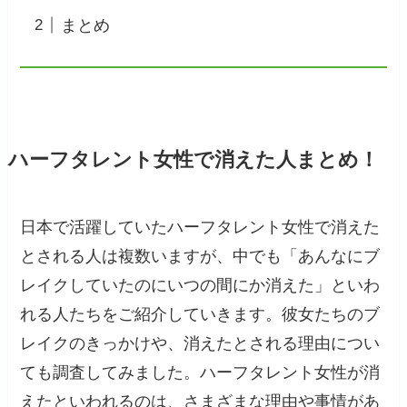
まとめ
ハーフタレント女性で消えた人まとめ！
日本で活躍していたハーフタレント女性で消えた
とされる人は複数いますが、中でも「あんなにブ
レイクしていたのにいつの間にか消えた」といわ
れる人たちをご紹介していきます。彼女たちのブ
レイクのきっかけや、消えたとされる理由につい
ても調査してみました。ハーフタレント女性が消
えたといわれるのは、さまざまな理由や事情があ