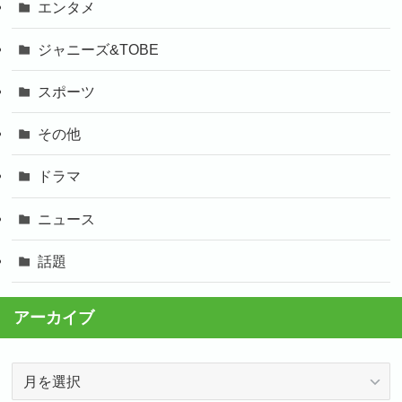
エンタメ
ジャニーズ&TOBE
スポーツ
その他
ドラマ
ニュース
話題
アーカイブ
ア
ー