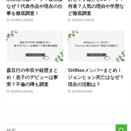
なぜ？代表作品や現在の仕
何者？人気の理由や学歴な
事を徹底調査！
ど徹底調査
2025年11月28日
2025年11月10日
森且行の年収や経歴まと
SHINeeメンバーまとめ！
め！息子のデビューは事
ジョンヒョン死亡はなぜ？
実？不倫の噂も調査
現在の活動は？
2025年10月19日
2025年10月8日