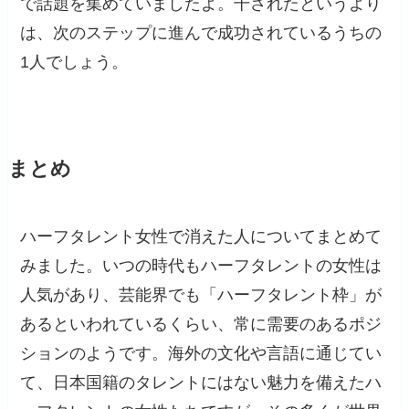
で話題を集めていましたよ。干されたというより
は、次のステップに進んで成功されているうちの
1人でしょう。
まとめ
ハーフタレント女性で消えた人についてまとめて
みました。いつの時代もハーフタレントの女性は
人気があり、芸能界でも「ハーフタレント枠」が
あるといわれているくらい、常に需要のあるポジ
ションのようです。海外の文化や言語に通じてい
て、日本国籍のタレントにはない魅力を備えたハ