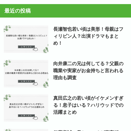
カ
最近の投稿
イ
ブ
長瀬智也若い頃は美形！母親はフ
ィリピン人？出演ドラマもまと
め！
向井康二の兄は何してる？父親の
職業や実家がお金持ちと言われる
理由も調査
真田広之の若い頃がイケメンすぎ
る！息子はいる？ハリウッドでの
活躍まとめ