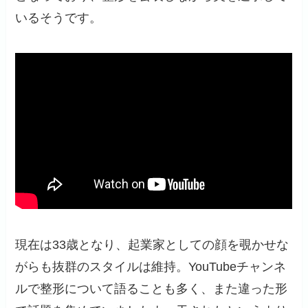
いるそうです。
現在は33歳となり、起業家としての顔を覗かせな
がらも抜群のスタイルは維持。YouTubeチャンネ
ルで整形について語ることも多く、また違った形