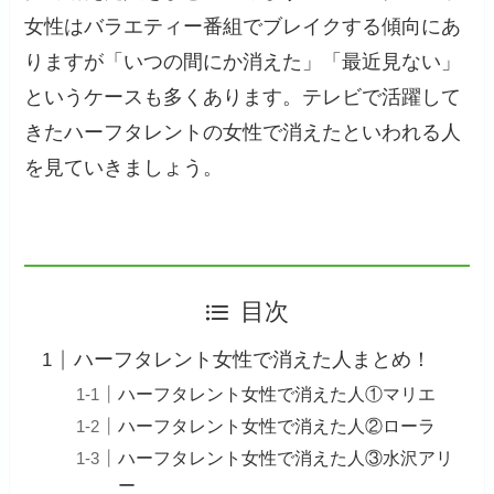
女性はバラエティー番組でブレイクする傾向にあ
りますが「いつの間にか消えた」「最近見ない」
というケースも多くあります。テレビで活躍して
きたハーフタレントの女性で消えたといわれる人
を見ていきましょう。
目次
ハーフタレント女性で消えた人まとめ！
ハーフタレント女性で消えた人①マリエ
ハーフタレント女性で消えた人②ローラ
ハーフタレント女性で消えた人③水沢アリ
ー