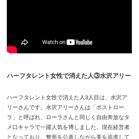
ハーフタレント女性で消えた人③水沢アリー
ハーフタレント女性で消えた人3人目は、水沢ア
リーさんです。水沢アリーさんは「ポストロー
ラ」と呼ばれ、ローラさんと同じく自由奔放なタ
メ口キャラで一躍人気を博しました。現在経営者
となっており、整形を公表しながら美を追求して