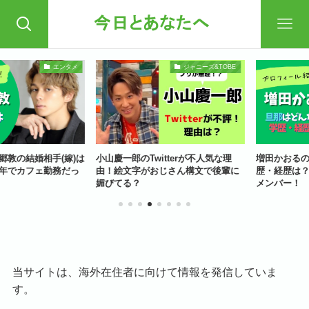
エンタメ
ジャニーズ&TOBE
の結婚相手(嫁)は
小山慶一郎のTwitterが不人気な理
増田かおるの夫(
でカフェ勤務だっ
由！絵文字がおじさん構文で後輩に
歴・経歴は？フ
媚びてる？
メンバー！
当サイトは、海外在住者に向けて情報を発信していま
す。