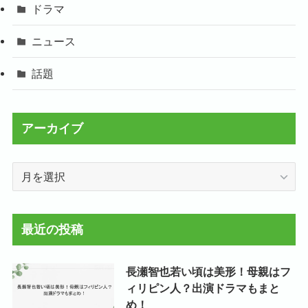
ドラマ
ニュース
話題
アーカイブ
ア
ー
カ
イ
最近の投稿
ブ
長瀬智也若い頃は美形！母親はフ
ィリピン人？出演ドラマもまと
め！