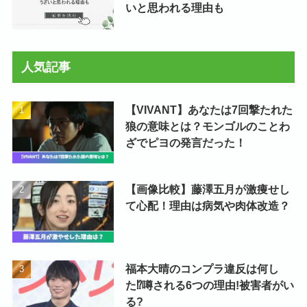
いと思われる理由も
人気記事
【VIVANT】あなたは7回撃たれた
狼の意味とは？モンゴルのことわ
ざでピヨの発言だった！
【画像比較】藤澤五月が激痩せし
て心配！理由は病気や肉体改造？
福本大晴のコンプラ違反は何し
た⁉噂される6つの理由!被害者がい
る?