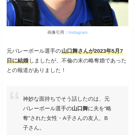
画像引用：
Instagram
元バレーボール選手の
山口舞さんが2023年5月7
日に結婚
しましたが、不倫の末の略奪婚であった
との報道がありました！
神妙な面持ちでそう話したのは、元
バレーボール選手の
山口舞
に夫を“略
奪”された女性・A子さんの友人、B
子さん。