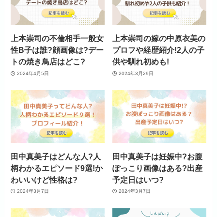
上本崇司の不倫相手一般女
上本崇司の嫁の中原衣美の
性B子は誰?顔画像は?デー
プロフや経歴紹介!2人の子
トの焼き鳥店はどこ?
供や馴れ初めも!
2024年4月5日
2024年3月29日
田中真美子はどんな人?人
田中真美子は妊娠中?お腹
柄わかるエピソード9選!か
ぽっこり画像はある?出産
わいいけど性格は?
予定日はいつ?
2024年3月7日
2024年3月7日