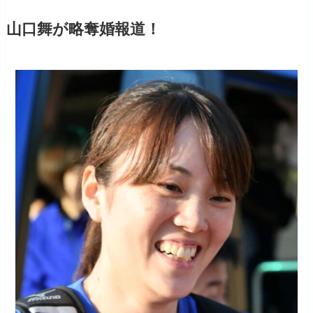
山口舞が略奪婚報道！