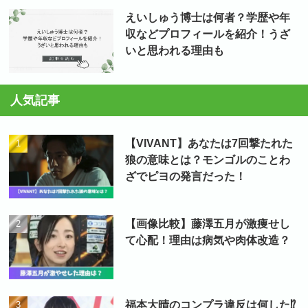
えいしゅう博士は何者？学歴や年
収などプロフィールを紹介！うざ
いと思われる理由も
人気記事
【VIVANT】あなたは7回撃たれた
狼の意味とは？モンゴルのことわ
ざでピヨの発言だった！
【画像比較】藤澤五月が激痩せし
て心配！理由は病気や肉体改造？
福本大晴のコンプラ違反は何した⁉