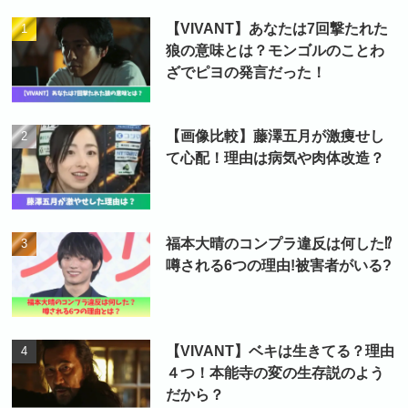
【VIVANT】あなたは7回撃たれた
狼の意味とは？モンゴルのことわ
ざでピヨの発言だった！
【画像比較】藤澤五月が激痩せし
て心配！理由は病気や肉体改造？
福本大晴のコンプラ違反は何した⁉
噂される6つの理由!被害者がいる?
【VIVANT】ベキは生きてる？理由
４つ！本能寺の変の生存説のよう
だから？