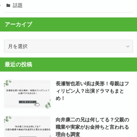
話題
アーカイブ
ア
ー
カ
最近の投稿
イ
ブ
長瀬智也若い頃は美形！母親はフ
ィリピン人？出演ドラマもまと
め！
向井康二の兄は何してる？父親の
職業や実家がお金持ちと言われる
理由も調査