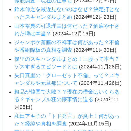
徹底調査！現在の仕事も
(2024年12月30日)
鈴木伸之を最近見ないのはなぜ？決定打とな
ったスキャンダルまとめ
(2024年12月23日)
山本裕典の引退理由は何だった？解雇や干さ
れた噂は本当？
(2024年12月16日)
ジャンポケ斎藤の不祥事は何があった？不倫
や番組降板の真相を調査
(2024年11月30日)
優里のスキャンダルまとめ！三股って本当？
ゲスすぎるエピソードとは
(2024年11月28日)
矢口真里の「クローゼット不倫」って？スキ
ャンダルや元旦那について
(2024年11月26日)
粗品が韓国で大敗？？現在の借金はいくらあ
る？ギャンブル狂の懐事情に迫る
(2024年11
月25日)
和田アキ子の「トド発言」が炎上！何があっ
た？経緯や真相を調査
(2024年11月15日)