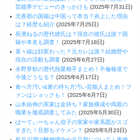
芸能界デビューのきっかけも
(2025年7月31日)
北香那の国籍は中国って本当？炎上した理由
は？経歴も紹介
(2025年7月25日)
長濱ねるの歴代彼氏は？現在の彼氏は誰？国
籍や本名も調査！
(2025年7月18日)
菜々緒は顔変わった？元カレは誰？結婚歴や
現在の活動も調査
(2025年6月27日)
永野芽郁の歴代熱愛相手まとめ！不倫報道で
今後どうなる？
(2025年6月17日)
食べ方汚い&箸の持ち方汚い芸能人まとめ！フ
ァンはショックも！
(2025年6月7日)
山本由伸の実家は金持ち？家族構成や両親の
職業を徹底調査してみた
(2025年5月30日)
ぱーてぃーちゃん信子の実家や家系図がスゴ
すぎた！旦那もイケメン？
(2025年5月23日)
長谷川潤の離婚理由や元旦那について！再婚