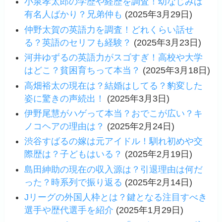
小泉孝太郎の学歴や経歴を調査！幼なじみは
有名人ばかり？兄弟仲も
(2025年3月29日)
仲野太賀の英語力を調査！どれくらい話せ
る？英語のセリフも経験？
(2025年3月23日)
河井ゆずるの英語力がスゴすぎ！高校や大学
はどこ？貧困育ちって本当？
(2025年3月18日)
高畑裕太の現在は？結婚はしてる？豹変した
姿に驚きの声続出！
(2025年3月3日)
伊野尾慧がハゲって本当？おでこが広い？キ
ノコヘアの理由は？
(2025年2月24日)
渋谷すばるの嫁は元アイドル！馴れ初めや交
際歴は？子どもはいる？
(2025年2月19日)
島田紳助の現在の収入源は？引退理由は何だ
った？時系列で振り返る
(2025年2月14日)
Jリーグの外国人枠とは？鍵となる注目すべき
選手や歴代選手を紹介
(2025年1月29日)