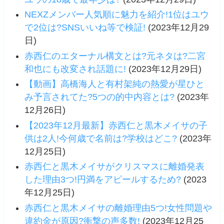
NEXZメンバー人気順に魅力を紹介!1位はユウ
で2位は?SNSいいね等で検証!
(2023年12月29
日)
赤西仁のエターナル構文とは?元ネタは?二宮
和也にも改変され話題に!
(2023年12月29日)
【動画】高橋海人と有村架純の熱愛が星ひと
み予言されてた?5つの的中内容とは?
(2023年
12月26日)
【2023年12月最新】赤西仁と黒木メイサの子
供は2人!今何歳で名前は?学校はどこ?
(2023年
12月25日)
赤西仁と黒木メイサがクリスマスに離婚発表
した理由3つ!円満をアピールするため?
(2023
年12月25日)
赤西仁と黒木メイサの離婚理由5つ!女性問題や
違約金が原因?衝撃の声多数!
(2023年12月25