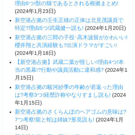
理由6つ!獣の猫であるとされる根拠まとめ!
(2024年1月23日)
新空港占拠の壬生正雄の正体は北見茂議員で
特定?理由5つ!武蔵健一説も!
(2024年1月20日)
新空港占拠の三郎の子役･高木波留がかわいい!
櫻井翔と共演経験も?出演ドラマがすごい!
(2024年1月18日)
【新空港占拠】武蔵二葉が怪しい!理由4つ!本
当の黒幕!?行動や議員活動に違和感?
(2024年1
月15日)
新空港占拠の駿河紗季の年齢が若返った理由
は?考察3つ!経歴詐称やなりすまし説も!
(2024
年1月15日)
新空港占拠のさくらんぼのヘアゴムの意味は?
7つ考察!龍と蛇は姉妹?形見説も!
(2024年1月
14日)