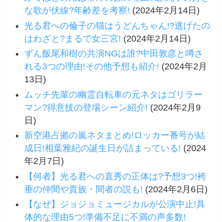
な歌が伏線?年齢差を考察!
(2024年2月14日)
光る君への倫子の猫はうどんちゃん!?逃げたの
はわざと?まるで女三宮!
(2024年2月14日)
ずん飯尾和樹の共演NGは誰?中田敦彦と噂さ
れる3つの理由!その他予想も紹介!
(2024年2月
13日)
ムッチ先輩の幽霊自転車の元ネタはゴリラー
マン?得意技の登場シーン紹介!
(2024年2月9
日)
新空港占拠の嵐ネタまとめ!ロッカー番号が結
成日!相葉雅紀の誕生日が詰まっている!
(2024
年2月7日)
【何者】光る君への直秀の正体は?予想3つ!袴
垂の仲間や貴族・間者の説も!
(2024年2月6日)
【なぜ】ジョジョミュージカルが公演中止!具
体的な理由5つ!準備不足に不満の声多数!