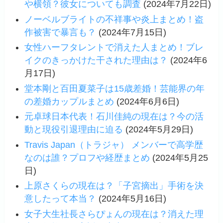
や横領？彼女についても調査
(2024年7月22日)
ノーベルブライトの不祥事や炎上まとめ！盗
作被害で暴言も？
(2024年7月15日)
女性ハーフタレントで消えた人まとめ！ブレ
イクのきっかけた干された理由は？
(2024年6
月17日)
堂本剛と百田夏菜子は15歳差婚！芸能界の年
の差婚カップルまとめ
(2024年6月6日)
元卓球日本代表！石川佳純の現在は？今の活
動と現役引退理由に迫る
(2024年5月29日)
Travis Japan（トラジャ） メンバーで高学歴
なのは誰？プロフや経歴まとめ
(2024年5月25
日)
上原さくらの現在は？「子宮摘出」手術を決
意したって本当？
(2024年5月16日)
女子大生社長さらぴょんの現在は？消えた理