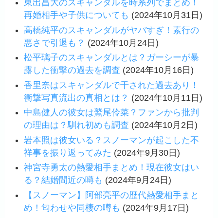
東出昌大のスキャンダルを時系列でまとめ！
再婚相手や子供についても
(2024年10月31日)
高橋純平のスキャンダルがヤバすぎ！素行の
悪さで引退も？
(2024年10月24日)
松平璃子のスキャンダルとは？ガーシーが暴
露した衝撃の過去を調査
(2024年10月16日)
香里奈はスキャンダルで干された過去あり！
衝撃写真流出の真相とは？
(2024年10月11日)
中島健人の彼女は鷲尾伶菜？ファンから批判
の理由は？馴れ初めも調査
(2024年10月2日)
岩本照は彼女いる？スノーマンが起こした不
祥事を振り返ってみた
(2024年9月30日)
神宮寺勇太の熱愛相手まとめ！現在彼女はい
る？結婚間近の噂も
(2024年9月24日)
【スノーマン】阿部亮平の歴代熱愛相手まと
め！匂わせや同棲の噂も
(2024年9月17日)