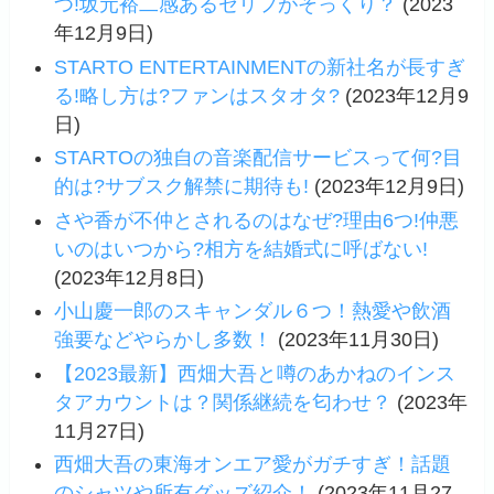
つ!坂元裕二感あるセリフがそっくり？
(2023
年12月9日)
STARTO ENTERTAINMENTの新社名が長すぎ
る!略し方は?ファンはスタオタ?
(2023年12月9
日)
STARTOの独自の音楽配信サービスって何?目
的は?サブスク解禁に期待も!
(2023年12月9日)
さや香が不仲とされるのはなぜ?理由6つ!仲悪
いのはいつから?相方を結婚式に呼ばない!
(2023年12月8日)
小山慶一郎のスキャンダル６つ！熱愛や飲酒
強要などやらかし多数！
(2023年11月30日)
【2023最新】西畑大吾と噂のあかねのインス
タアカウントは？関係継続を匂わせ？
(2023年
11月27日)
西畑大吾の東海オンエア愛がガチすぎ！話題
のシャツや所有グッズ紹介！
(2023年11月27