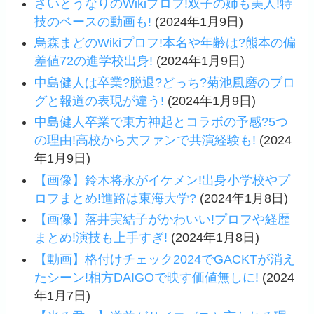
さいとうなりのWikiプロフ!双子の姉も美人!特
技のベースの動画も!
(2024年1月9日)
烏森まどのWikiプロフ!本名や年齢は?熊本の偏
差値72の進学校出身!
(2024年1月9日)
中島健人は卒業?脱退?どっち?菊池風磨のブロ
グと報道の表現が違う!
(2024年1月9日)
中島健人卒業で東方神起とコラボの予感?5つ
の理由!高校から大ファンで共演経験も!
(2024
年1月9日)
【画像】鈴木将永がイケメン!出身小学校やプ
ロフまとめ!進路は東海大学?
(2024年1月8日)
【画像】落井実結子がかわいい!プロフや経歴
まとめ!演技も上手すぎ!
(2024年1月8日)
【動画】格付けチェック2024でGACKTが消え
たシーン!相方DAIGOで映す価値無しに!
(2024
年1月7日)