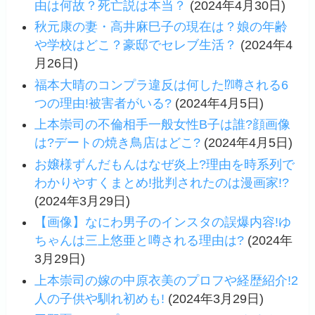
由は何故？死亡説は本当？
(2024年4月30日)
秋元康の妻・高井麻巳子の現在は？娘の年齢
や学校はどこ？豪邸でセレブ生活？
(2024年4
月26日)
福本大晴のコンプラ違反は何した⁉噂される6
つの理由!被害者がいる?
(2024年4月5日)
上本崇司の不倫相手一般女性B子は誰?顔画像
は?デートの焼き鳥店はどこ?
(2024年4月5日)
お嬢様ずんだもんはなぜ炎上?理由を時系列で
わかりやすくまとめ!批判されたのは漫画家!?
(2024年3月29日)
【画像】なにわ男子のインスタの誤爆内容!ゆ
ちゃんは三上悠亜と噂される理由は?
(2024年
3月29日)
上本崇司の嫁の中原衣美のプロフや経歴紹介!2
人の子供や馴れ初めも!
(2024年3月29日)