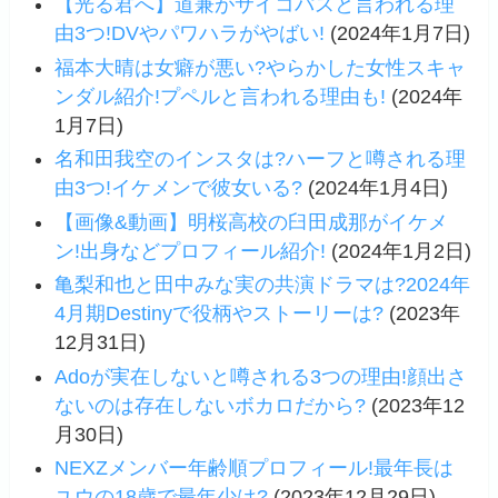
【光る君へ】道兼がサイコパスと言われる理
由3つ!DVやパワハラがやばい!
(2024年1月7日)
福本大晴は女癖が悪い?やらかした女性スキャ
ンダル紹介!プペルと言われる理由も!
(2024年
1月7日)
名和田我空のインスタは?ハーフと噂される理
由3つ!イケメンで彼女いる?
(2024年1月4日)
【画像&動画】明桜高校の臼田成那がイケメ
ン!出身などプロフィール紹介!
(2024年1月2日)
亀梨和也と田中みな実の共演ドラマは?2024年
4月期Destinyで役柄やストーリーは?
(2023年
12月31日)
Adoが実在しないと噂される3つの理由!顔出さ
ないのは存在しないボカロだから?
(2023年12
月30日)
NEXZメンバー年齢順プロフィール!最年長は
ユウの18歳で最年少は?
(2023年12月29日)