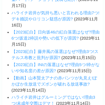
月17日)
ハライチ岩井が気持ち悪いと言われる理由7つ!
デキ婚説やロリコン疑惑が原因?
(2023年11月
16日)
【2023紅白】日向坂46の紅白落選はなぜ?理由
6つ!坂道2枠説や勢いの低下が原因?
(2023年11
月15日)
【2023紅白】藤井風の落選はなぜ?理由3つ!ス
テルス布教と批判が原因?
(2023年11月15日)
【2023紅白】INIの落選はなぜ?理由5つ!枠がな
いや知名度の差が原因?
(2023年11月15日)
【動画】山本賢太アナの赤パンツが丸見え!ぽ
かぽか生放送でズボンが破れる放送事故?
(2023年11月14日)
ハライチ岩井はグルーミングではない!理由3
つ!未成年交際はデマ！
(2023年11月14日)