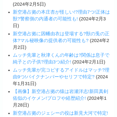
(2024年2月5日)
新空港占拠の本庄杏が怪しい!?理由7つ!正体は
獣?警察側の内通者の可能性も!
(2024年2月3
日)
新空港占拠に因幡由衣は登場する?獣の兎の正
体?マル秘映像の提供者の可能性も?
(2024年2
月2日)
ムッチ先輩と秋津くんの年齢は?関係は息子で
純子との子供?理由3つ紹介!
(2024年2月1日)
ムッチ先輩が完コピするアイドルはマッチ?理
由9つ!バイクナンバーやセリフで特定?
(2024
年1月31日)
【画像】新空港占拠の猿は岩瀬洋志!新田真剣
佑似のイケメン!プロフや経歴紹介!
(2024年1
月28日)
新空港占拠のジェシーの役は新見大河で特定!