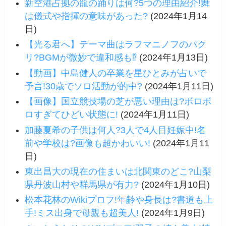
新空港占拠の龍の踊りは何?5つの理由紹介!舞
は儀式や指揮の意味があった?
(2024年1月14
日)
【光る君へ】テーマ曲はラフマニノフのパク
リ?BGMが微妙で違和感も⁉
(2024年1月13日)
【動画】中島健人の卒業を星ひとみが占いで
予言!30歳でソロ活動が的中?
(2024年1月11日)
【画像】国立競技場の芝が悪い理由は?ボロボ
ロすぎてひどい状態に!
(2024年1月11日)
加藤夏希の子供は何人?3人で4人目妊娠中!名
前や学校は?画像も超かわいい!
(2024年1月11
日)
東出昌大の現在の住まいは北関東のどこ?山梨
県丹波山村や群馬県が有力?
(2024年1月10日)
松本花林のWikiプロフ!年齢や身長は?書道も上
手!ミス出身で母親も超美人!
(2024年1月9日)