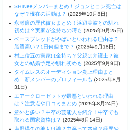
SHINeeメンバーまとめ！ジョンヒョン死亡は
なぜ？現在の活動は？
(2025年10月8日)
永瀬廉の歴代彼女まとめ！浜辺美波との馴れ
初めは？実家が金持ちの噂も
(2025年9月25日)
ベースブレッドがやばいといわれる理由は？
脂質高い？1日何個まで？
(2025年9月18日)
村上信五の実家は金持ち？父親は弁護士？彼
女との結婚予定や馴れ初めも
(2025年9月9日)
タイムレスのオーディション炎上理由まと
め！新メンバーのプロフィールも
(2025年8月
31日)
エアークローゼットが最悪といわれる理由
は？注意点や口コミまとめ
(2025年8月24日)
意外と多い？中卒の芸能人を紹介！中卒でも
取れる国家資格は？
(2025年8月14日)
塩野瑛久の彼女は誰？中卒って本当？経歴や