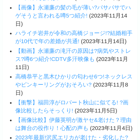
【画像】永瀬廉の髪の毛が薄い?パサパサでハ
ゲそうと言われる噂5つ紹介!
(2023年11月14
日)
ハライチ岩井が令和の高橋ジョージ!?結婚相手
が10代で年の差婚が共通!
(2023年11月14日)
【動画】永瀬廉の滝汗の原因は?病気やストレ
ス?噂6つ紹介!CDTV多汗映像も
(2023年11月
11日)
高橋恭平と黒木ひかりの匂わせ6つ!ネックレス
やピンキーリングがおそろい?
(2023年11月8
日)
【衝撃】福田淳がロバート秋山に似てる! ?画
像比較したらそっくり!
(2023年11月5日)
【画像比較】伊藤英明が激ヤセ&老けた？理由
は舞台の役作り！心配の声も
(2023年11月4日)
2023年最新!沢尻エリカが老けた・劣化した?