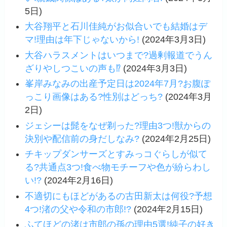
5日)
大谷翔平と石川佳純がお似合いでも結婚はデ
マ!理由は年下じゃないから!
(2024年3月3日)
大谷ハラスメントはいつまで?過剰報道でうん
ざりやしつこいの声も⁉
(2024年3月3日)
峯岸みなみの出産予定日は2024年7月?お腹ぽ
っこり画像はある?性別はどっち?
(2024年3月
2日)
ジェシーは髭をなぜ剃った?理由3つ!獣からの
決別や配信前の身だしなみ?
(2024年2月25日)
チキップダンサーズとすみっコぐらしが似て
る?共通点3つ!食べ物モチーフや色が紛らわし
い!?
(2024年2月16日)
不適切にもほどがあるの古田新太は何役?予想
4つ!渚の父や令和の市郎!?
(2024年2月15日)
ふてほどの渚は市郎の孫の理由5選!純子の好き