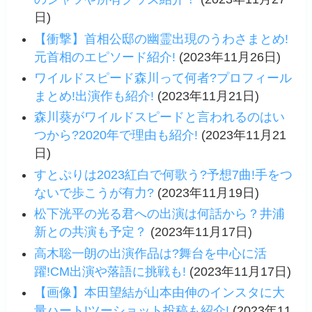
日)
【衝撃】首相公邸の幽霊出現のうわさまとめ!
元首相のエピソード紹介!
(2023年11月26日)
ワイルドスピード森川って何者?プロフィール
まとめ!出演作も紹介!
(2023年11月21日)
森川葵がワイルドスピードと言われるのはい
つから?2020年で理由も紹介!
(2023年11月21
日)
すとぷりは2023紅白で何歌う?予想7曲!手をつ
ないで歩こうが有力?
(2023年11月19日)
松下洸平の光る君への出演は何話から？井浦
新との共演も予定？
(2023年11月17日)
高木聡一朗の出演作品は?舞台を中心に活
躍!CM出演や落語に挑戦も!
(2023年11月17日)
【画像】本田望結が山本由伸のインスタに大
量ハート!ツーショット投稿も紹介!
(2023年11