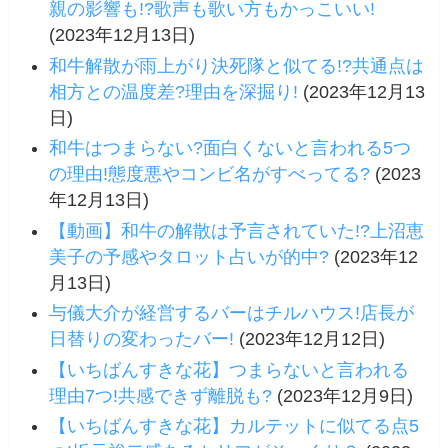
親の影響も!?歌声も歌い方もかっこいい!
(2023年12月13日)
和牛解散が雨上がり決死隊と似てる!?共通点は
相方との温度差?理由を深掘り!
(2023年12月13
日)
和牛はつまらない?面白くないと言われる5つ
の理由!態度悪やコンビ名がすべってる?
(2023
年12月13日)
【動画】和牛の解散は予言されていた!?上沼恵
美子の予感やタロット占いが的中?
(2023年12
月13日)
与儀大介が経営するバーはチルハウス!店長が
日替りの変わったバー!
(2023年12月12日)
【いちばんすきな花】つまらないと言われる
理由7つ!共感できず離脱も?
(2023年12月9日)
【いちばんすきな花】カルテットに似てる点5