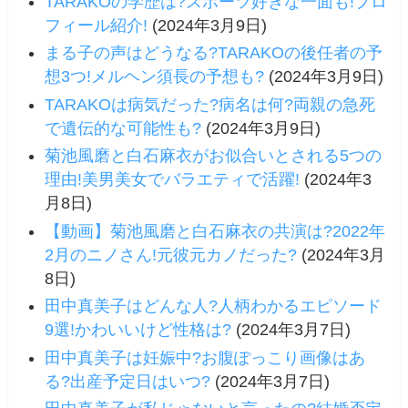
TARAKOの学歴は?スポーツ好きな一面も!プロ
フィール紹介!
(2024年3月9日)
まる子の声はどうなる?TARAKOの後任者の予
想3つ!メルヘン須長の予想も?
(2024年3月9日)
TARAKOは病気だった?病名は何?両親の急死
で遺伝的な可能性も?
(2024年3月9日)
菊池風磨と白石麻衣がお似合いとされる5つの
理由!美男美女でバラエティで活躍!
(2024年3
月8日)
【動画】菊池風磨と白石麻衣の共演は?2022年
2月のニノさん!元彼元カノだった?
(2024年3月
8日)
田中真美子はどんな人?人柄わかるエピソード
9選!かわいいけど性格は?
(2024年3月7日)
田中真美子は妊娠中?お腹ぽっこり画像はあ
る?出産予定日はいつ?
(2024年3月7日)