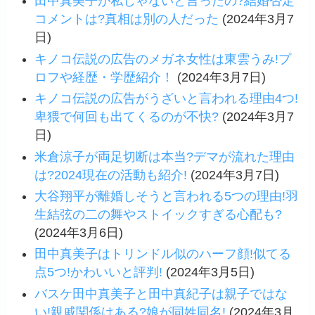
田中真美子が私じゃないと言ったの?結婚否定
コメントは?真相は別の人だった
(2024年3月7
日)
キノコ伝説の広告のメガネ女性は東雲うみ!プ
ロフや経歴・学歴紹介！
(2024年3月7日)
キノコ伝説の広告がうざいと言われる理由4つ!
卑猥で何回も出てくるのが不快?
(2024年3月7
日)
米倉涼子が両足切断は本当?デマが流れた理由
は?2024現在の活動も紹介!
(2024年3月7日)
大谷翔平が離婚しそうと言われる5つの理由!羽
生結弦の二の舞やストイックすぎる心配も?
(2024年3月6日)
田中真美子はトリンドル似のハーフ顔!似てる
点5つ!かわいいと評判!
(2024年3月5日)
バスケ田中真美子と田中真紀子は親子ではな
い!親戚関係はある?娘が同姓同名!
(2024年3月