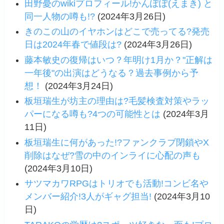
田野憂のwikiプロフィール!かんぽぽ(えまき) と
同一人物の噂も!?
(2024年3月26日)
きのこの山のイヤホンはどこで売ってる?発売
日は2024年春で値段は?
(2024年3月26日)
藤本敏史の復帰はいつ？年明け1月か？"正解は
一年後"の出演はどうなる？過去事例から予
想！
(2024年3月24日)
板垣瑞生が坊主の理由は?毛髪検査対策やラッ
パーになる噂も?4つの可能性とは
(2024年3月
11日)
板垣瑞生に何があった!?ファンクラブ閉鎖やX
削除はなぜ?雪の中のインライに心配の声も
(2024年3月10日)
サツマカワRPGはトリオでも活動!コンビ名や
メンバー紹介!3人がギャグ担当!
(2024年3月10
日)