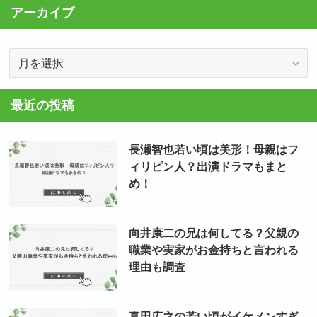
アーカイブ
ア
ー
カ
最近の投稿
イ
ブ
長瀬智也若い頃は美形！母親はフ
ィリピン人？出演ドラマもまと
め！
向井康二の兄は何してる？父親の
職業や実家がお金持ちと言われる
理由も調査
真田広之の若い頃がイケメンすぎ