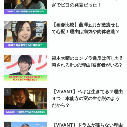
ざでピヨの発言だった！
【画像比較】藤澤五月が激痩せし
て心配！理由は病気や肉体改造？
福本大晴のコンプラ違反は何した⁉
噂される6つの理由!被害者がいる?
【VIVANT】ベキは生きてる？理由
４つ！本能寺の変の生存説のよう
だから？
【VIVANT】ドラムが喋らない理由