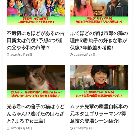
不適切にもほどがあるの古
ふてほどの渚は市郎の孫の
田新太は何役?予想4つ!渚
理由5選!純子の好きな歌が
の父や令和の市郎!?
伏線?年齢差を考察!
2024年2月15日
2024年2月14日
光る君への倫子の猫はうど
ムッチ先輩の幽霊自転車の
んちゃん!?逃げたのはわざ
元ネタはゴリラーマン?得
と?まるで女三宮!
意技の登場シーン紹介!
2024年2月14日
2024年2月9日