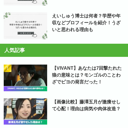
えいしゅう博士は何者？学歴や年
収などプロフィールを紹介！うざ
いと思われる理由も
人気記事
【VIVANT】あなたは7回撃たれた
狼の意味とは？モンゴルのことわ
ざでピヨの発言だった！
【画像比較】藤澤五月が激痩せし
て心配！理由は病気や肉体改造？