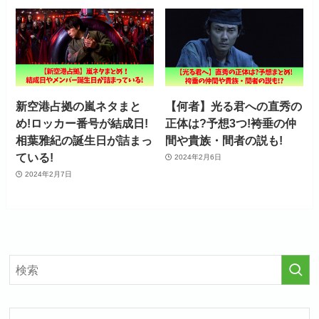
新空港占拠の嵐ネタまと
【何者】光る君への直秀の
め!ロッカー番号が結成日!
正体は?予想3つ!袴垂の仲
相葉雅紀の誕生日が詰まっ
間や貴族・間者の説も!
ている!
2024年2月6日
2024年2月7日