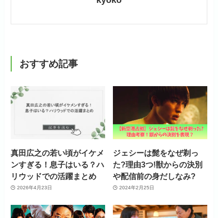
おすすめ記事
真田広之の若い頃がイケメ
ジェシーは髭をなぜ剃っ
ンすぎる！息子はいる？ハ
た?理由3つ!獣からの決別
リウッドでの活躍まとめ
や配信前の身だしなみ?
2026年4月23日
2024年2月25日