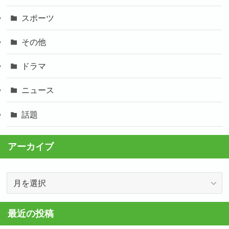
スポーツ
その他
ドラマ
ニュース
話題
アーカイブ
ア
ー
カ
最近の投稿
イ
ブ