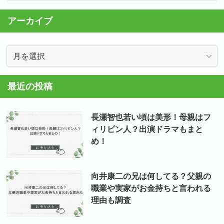
アーカイブ
ア
ー
カ
最近の投稿
イ
ブ
長瀬智也若い頃は美形！母親はフ
ィリピン人？出演ドラマもまと
め！
向井康二の兄は何してる？父親の
職業や実家がお金持ちと言われる
理由も調査