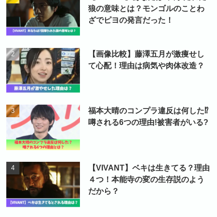
狼の意味とは？モンゴルのことわ
ざでピヨの発言だった！
【画像比較】藤澤五月が激痩せし
て心配！理由は病気や肉体改造？
福本大晴のコンプラ違反は何した⁉
噂される6つの理由!被害者がいる?
【VIVANT】ベキは生きてる？理由
４つ！本能寺の変の生存説のよう
だから？