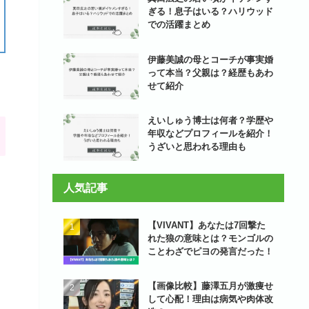
ぎる！息子はいる？ハリウッド
での活躍まとめ
伊藤美誠の母とコーチが事実婚
って本当？父親は？経歴もあわ
せて紹介
えいしゅう博士は何者？学歴や
年収などプロフィールを紹介！
うざいと思われる理由も
人気記事
【VIVANT】あなたは7回撃た
れた狼の意味とは？モンゴルの
ことわざでピヨの発言だった！
【画像比較】藤澤五月が激痩せ
して心配！理由は病気や肉体改