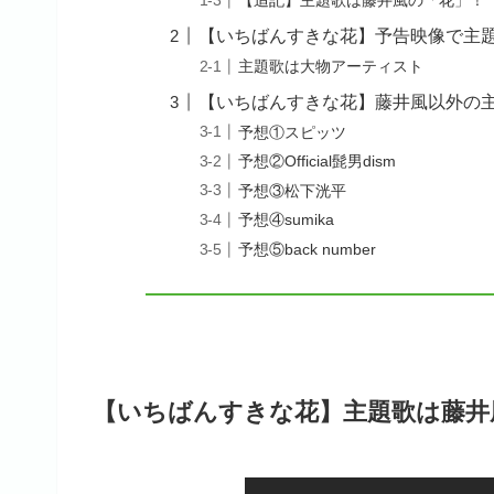
【追記】主題歌は藤井風の「花」！
【いちばんすきな花】予告映像で主
主題歌は大物アーティスト
【いちばんすきな花】藤井風以外の
予想①スピッツ
予想②Official髭男dism
予想③松下洸平
予想④sumika
予想⑤back number
【いちばんすきな花】主題歌は藤井