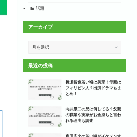
話題
アーカイブ
ア
ー
カ
イ
最近の投稿
ブ
長瀬智也若い頃は美形！母親は
フィリピン人？出演ドラマもま
とめ！
向井康二の兄は何してる？父親
の職業や実家がお金持ちと言わ
れる理由も調査
真田広之の若い頃がイケメンす