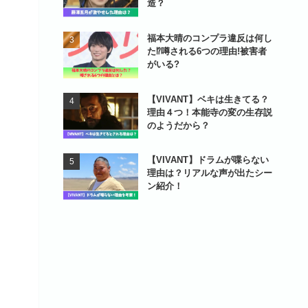
造？
福本大晴のコンプラ違反は何し
た⁉噂される6つの理由!被害者
がいる?
【VIVANT】ベキは生きてる？
理由４つ！本能寺の変の生存説
のようだから？
【VIVANT】ドラムが喋らない
理由は？リアルな声が出たシー
ン紹介！