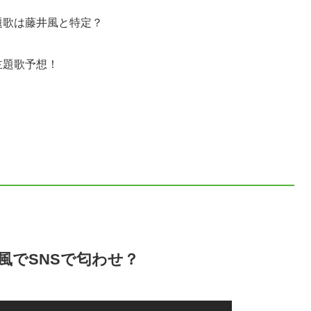
題歌は藤井風と特定？
主題歌予想！
風でSNSで匂わせ？