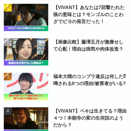
【VIVANT】あなたは7回撃たれた
狼の意味とは？モンゴルのことわ
ざでピヨの発言だった！
【画像比較】藤澤五月が激痩せし
て心配！理由は病気や肉体改造？
福本大晴のコンプラ違反は何した⁉
噂される6つの理由!被害者がいる?
【VIVANT】ベキは生きてる？理由
４つ！本能寺の変の生存説のよう
だから？