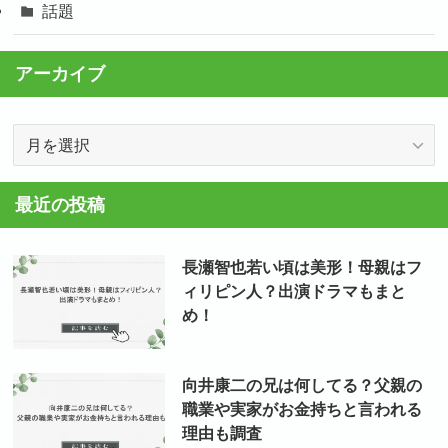
話題
アーカイブ
ア
ー
カ
最近の投稿
イ
ブ
長瀬智也若い頃は美形！母親はフ
ィリピン人？出演ドラマもまと
め！
向井康二の兄は何してる？父親の
職業や実家がお金持ちと言われる
理由も調査