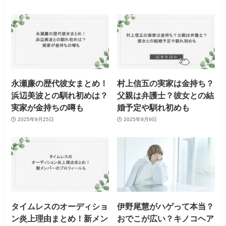
永瀬廉の歴代彼女まとめ！
村上信五の実家は金持ち？
浜辺美波との馴れ初めは？
父親は弁護士？彼女との結
実家が金持ちの噂も
婚予定や馴れ初めも
2025年9月25日
2025年9月9日
タイムレスのオーディショ
伊野尾慧がハゲって本当？
ン炎上理由まとめ！新メン
おでこが広い？キノコヘア