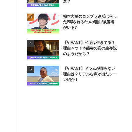
造？
福本大晴のコンプラ違反は何し
た⁉噂される6つの理由!被害者
がいる?
【VIVANT】ベキは生きてる？
理由４つ！本能寺の変の生存説
のようだから？
【VIVANT】ドラムが喋らない
理由は？リアルな声が出たシー
ン紹介！