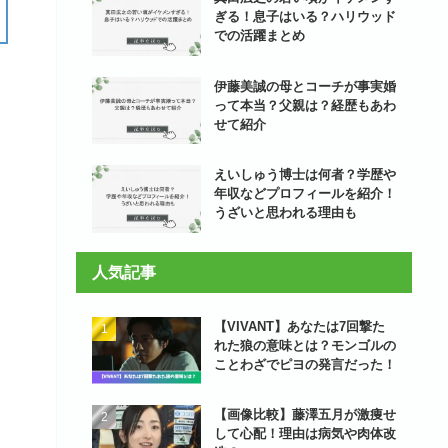
ぎる！息子はいる？ハリウッド
での活躍まとめ
伊藤美誠の母とコーチが事実婚
って本当？父親は？経歴もあわ
せて紹介
えいしゅう博士は何者？学歴や
年収などプロフィールを紹介！
うざいと思われる理由も
人気記事
【VIVANT】あなたは7回撃た
れた狼の意味とは？モンゴルの
ことわざでピヨの発言だった！
【画像比較】藤澤五月が激痩せ
して心配！理由は病気や肉体改