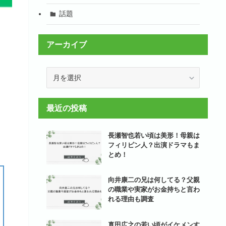
話題
アーカイブ
ア
ー
カ
イ
最近の投稿
ブ
長瀬智也若い頃は美形！母親は
フィリピン人？出演ドラマもま
とめ！
向井康二の兄は何してる？父親
の職業や実家がお金持ちと言わ
れる理由も調査
真田広之の若い頃がイケメンす