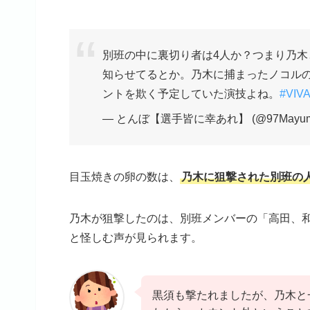
別班の中に裏切り者は4人か？つまり乃木
知らせてるとか。乃木に捕まったノコル
ントを欺く予定していた演技よね。
#VIV
— とんぼ【選手皆に幸あれ】 (@97Mayum
目玉焼きの卵の数は、
乃木に狙撃された別班の
乃木が狙撃したのは、別班メンバーの「高田、
と怪しむ声が見られます。
黒須も撃たれましたが、乃木と