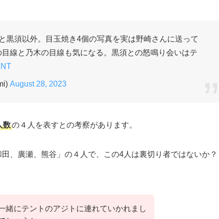
と黒須以外。目玉焼き4個の写真を実は野崎さんに送って
の目線と乃木の目線も気になる。黒須との怒鳴り会いはテ
ANT
i)
August 28, 2023
人数
の４人を表すとの考察があります。
和田、廣瀬、熊谷」の４人で、この4人は裏切り者ではないか？
一緒にテントのアジトに連れていかれまし