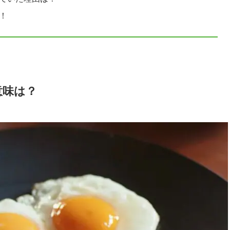
に！
意味は？