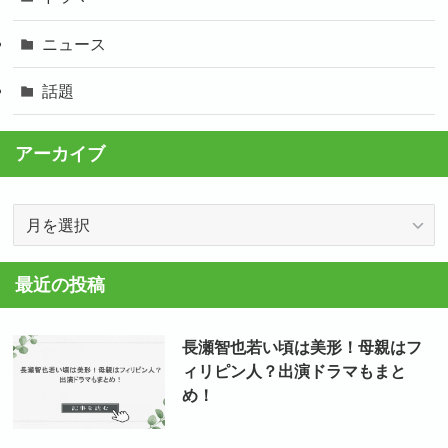
ニュース
話題
アーカイブ
ア
ー
カ
最近の投稿
イ
ブ
長瀬智也若い頃は美形！母親はフ
ィリピン人？出演ドラマもまと
め！