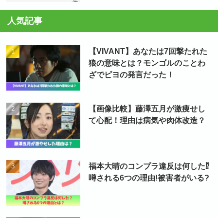
人気記事
【VIVANT】あなたは7回撃たれた
狼の意味とは？モンゴルのことわ
ざでピヨの発言だった！
【画像比較】藤澤五月が激痩せし
て心配！理由は病気や肉体改造？
福本大晴のコンプラ違反は何した⁉
噂される6つの理由!被害者がいる?