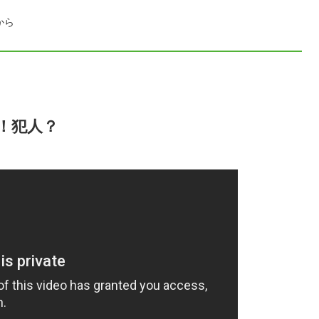
から
！犯人？