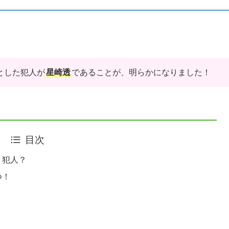
とした犯人が
星崎透
であることが、明らかになりました！
目次
！犯人？
つ！