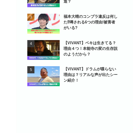
造？
福本大晴のコンプラ違反は何し
た⁉噂される6つの理由!被害者
がいる?
【VIVANT】ベキは生きてる？
理由４つ！本能寺の変の生存説
のようだから？
【VIVANT】ドラムが喋らない
理由は？リアルな声が出たシー
ン紹介！