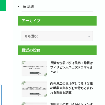
話題
アーカイブ
ア
ー
カ
イ
最近の投稿
ブ
長瀬智也若い頃は美形！母親は
フィリピン人？出演ドラマもま
とめ！
向井康二の兄は何してる？父親
の職業や実家がお金持ちと言わ
れる理由も調査
真田広之の若い頃がイケメンす