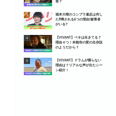
造？
福本大晴のコンプラ違反は何し
た⁉噂される6つの理由!被害者
がいる?
【VIVANT】ベキは生きてる？
理由４つ！本能寺の変の生存説
のようだから？
【VIVANT】ドラムが喋らない
理由は？リアルな声が出たシー
ン紹介！