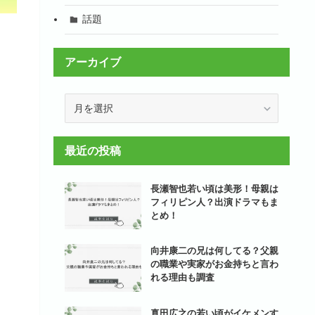
話題
アーカイブ
ア
ー
カ
イ
最近の投稿
ブ
長瀬智也若い頃は美形！母親は
フィリピン人？出演ドラマもま
とめ！
向井康二の兄は何してる？父親
の職業や実家がお金持ちと言わ
れる理由も調査
真田広之の若い頃がイケメンす