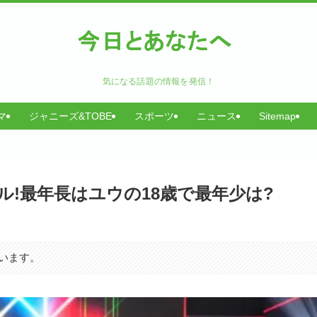
気になる話題の情報を発信！
マ
ジャニーズ&TOBE
スポーツ
ニュース
Sitemap
ル!最年長はユウの18歳で最年少は?
います。