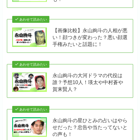
あわせて読みたい
【画像比較】永山絢斗の人相が悪
い！顔つきが変わった？悪い顔選
手権みたいと話題に！
あわせて読みたい
永山絢斗の大河ドラマの代役は
誰？予想10人！瑛太や中村蒼や
賀来賢人？
あわせて読みたい
永山絢斗の星ひとみの占いはやら
せだった？忠告や当たってないと
の声も！