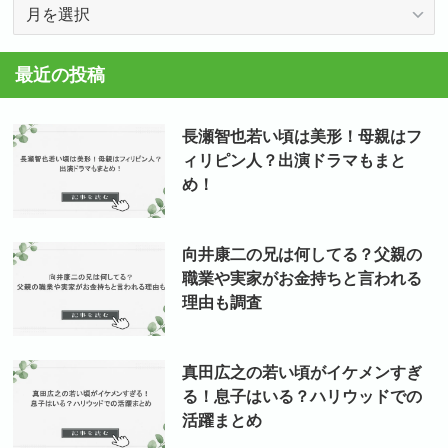
ア
ー
カ
最近の投稿
イ
ブ
長瀬智也若い頃は美形！母親はフ
ィリピン人？出演ドラマもまと
め！
向井康二の兄は何してる？父親の
職業や実家がお金持ちと言われる
理由も調査
真田広之の若い頃がイケメンすぎ
る！息子はいる？ハリウッドでの
活躍まとめ