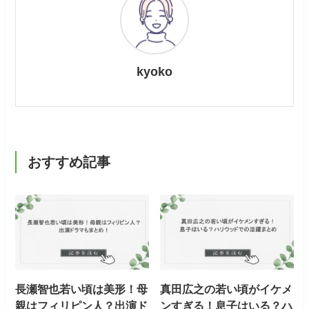
kyoko
おすすめ記事
長瀬智也若い頃は美形！母
真田広之の若い頃がイケメ
親はフィリピン人？出演ド
ンすぎる！息子はいる？ハ