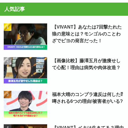
人気記事
【VIVANT】あなたは7回撃たれた
狼の意味とは？モンゴルのことわ
ざでピヨの発言だった！
【画像比較】藤澤五月が激痩せし
て心配！理由は病気や肉体改造？
福本大晴のコンプラ違反は何した⁉
噂される6つの理由!被害者がいる?
【VIVANT】ベキは生きてる？理由