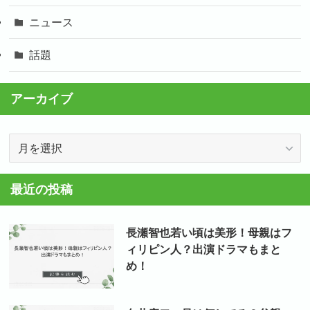
ニュース
話題
アーカイブ
ア
ー
カ
最近の投稿
イ
ブ
長瀬智也若い頃は美形！母親はフ
ィリピン人？出演ドラマもまと
め！