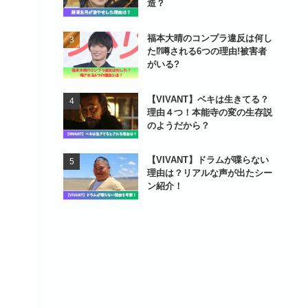
造？
福本大晴のコンプラ違反は何し
た⁉噂される6つの理由!被害者
がいる?
【VIVANT】ベキは生きてる？
理由４つ！本能寺の変の生存説
のようだから？
【VIVANT】ドラムが喋らない
理由は？リアルな声が出たシー
ン紹介！