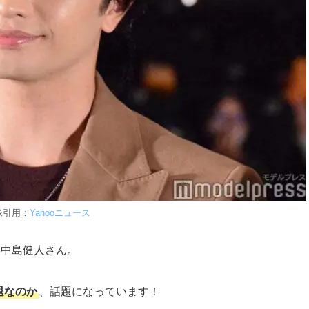
像引用：
Yahooニュース
した中島健人さん。
退なのか
、話題になっています！