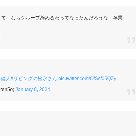
くて ならグループ辞めるわってなったんだろうな 卒業
4
島健人
#リビングの松永さん
pic.twitter.com/OfSsf05QZy
ren5o)
January 8, 2024