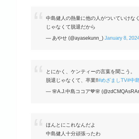
中島健人の熱量に他の人がついていけな
じゃなくて脱退だから
— あやせ (@ayasekunn_)
January 8, 202
とにかく、ケンティーの言葉を聞こう。
脱退じゃなくて、卒業‼️
#めざましTV
#中
— 🌸A.J.中島ココア💙🌸 (@zdCMQAsRAr
ほんとにこれなんだよ
中島健人十分頑張ったわ