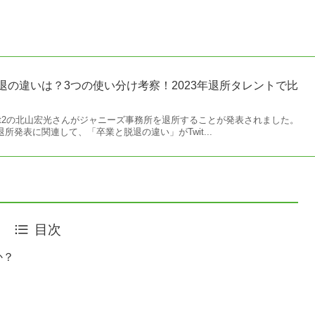
退の違いは？3つの使い分け考察！2023年退所タレントで比
-My-Ft2の北山宏光さんがジャニーズ事務所を退所することが発表されました。
所発表に関連して、「卒業と脱退の違い」がTwit...
目次
か？