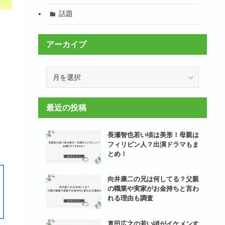
話題
アーカイブ
ア
ー
カ
イ
最近の投稿
ブ
長瀬智也若い頃は美形！母親は
フィリピン人？出演ドラマもま
とめ！
向井康二の兄は何してる？父親
の職業や実家がお金持ちと言わ
れる理由も調査
真田広之の若い頃がイケメンす