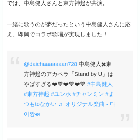
では、中島健人さんと東方神起が共演。
一緒に歌うのが夢だったという中島健人さんに応
え、即興でコラボ歌唱が実現しました！
@daichaaaaaaan728
中島健人✖️東
方神起のアカペラ「Stand by U」は
やばすぎる❤️💙❤️💙❤️💙
#中島健人
#東方神起
#ユンホ
#チャンミン
#ま
つもtoなかい
♬ オリジナル楽曲 - 다
이짱🍛