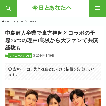
ホーム
ジャニーズ&TOBE
中島健人卒業で東方神起とコラボの予
感?5つの理由!高校から大ファンで共演
経験も!
2024年1月9日
ジャニーズ&TOBE
当サイトは、海外在住者に向けて情報を発信してい
ます。