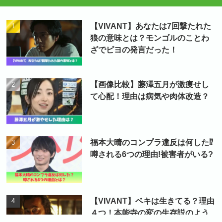
【VIVANT】あなたは7回撃たれた
狼の意味とは？モンゴルのことわ
ざでピヨの発言だった！
【画像比較】藤澤五月が激痩せし
て心配！理由は病気や肉体改造？
福本大晴のコンプラ違反は何した⁉
噂される6つの理由!被害者がいる?
【VIVANT】ベキは生きてる？理由
４つ！本能寺の変の生存説のよう