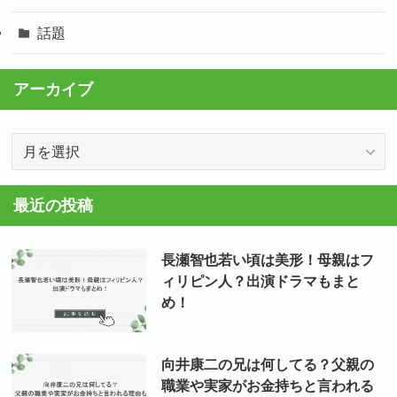
話題
アーカイブ
ア
ー
カ
最近の投稿
イ
ブ
長瀬智也若い頃は美形！母親はフ
ィリピン人？出演ドラマもまと
め！
向井康二の兄は何してる？父親の
職業や実家がお金持ちと言われる