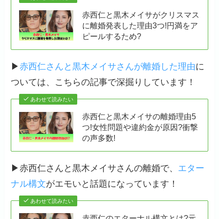
赤西仁と黒木メイサがクリスマス
に離婚発表した理由3つ!円満をア
ピールするため?
▶
赤西仁さんと黒木メイサさんが離婚した理由
に
ついては、こちらの記事で深掘りしています！
あわせて読みたい
赤西仁と黒木メイサの離婚理由5
つ!女性問題や違約金が原因?衝撃
の声多数!
▶赤西仁さんと黒木メイサさんの離婚で、
エター
ナル構文
がエモいと話題になっています！
あわせて読みたい
赤西仁のエターナル構文とは?元