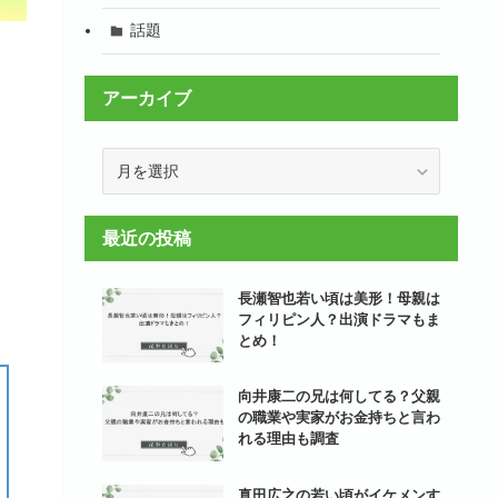
話題
アーカイブ
ア
ー
カ
イ
最近の投稿
ブ
長瀬智也若い頃は美形！母親は
フィリピン人？出演ドラマもま
とめ！
向井康二の兄は何してる？父親
の職業や実家がお金持ちと言わ
れる理由も調査
真田広之の若い頃がイケメンす