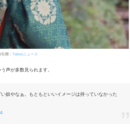
像引用：
Yahooニュース
いう声が多数見られます。
どい奴やなぁ。もともといいイメージは持っていなかった
24