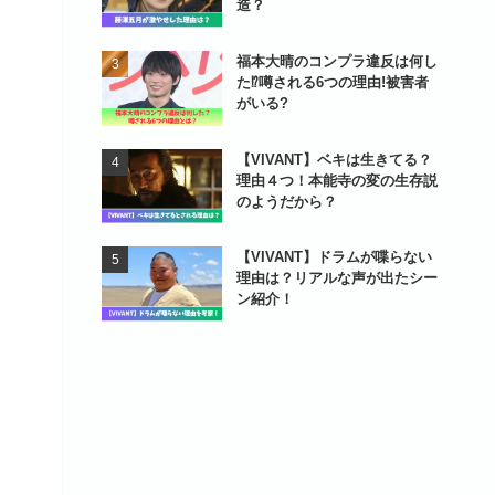
造？
福本大晴のコンプラ違反は何し
た⁉噂される6つの理由!被害者
がいる?
【VIVANT】ベキは生きてる？
理由４つ！本能寺の変の生存説
のようだから？
【VIVANT】ドラムが喋らない
理由は？リアルな声が出たシー
ン紹介！