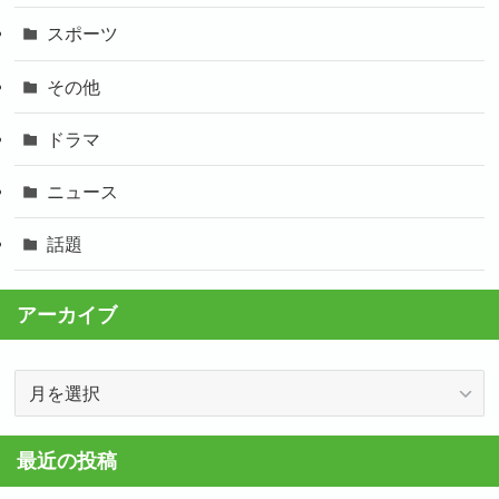
スポーツ
その他
ドラマ
ニュース
話題
アーカイブ
ア
ー
カ
最近の投稿
イ
ブ