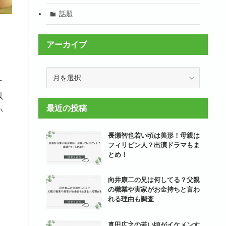
話題
アーカイブ
ア
世
ー
カ
以
イ
最近の投稿
い
ブ
長瀬智也若い頃は美形！母親は
フィリピン人？出演ドラマもま
とめ！
向井康二の兄は何してる？父親
の職業や実家がお金持ちと言わ
れる理由も調査
真田広之の若い頃がイケメンす