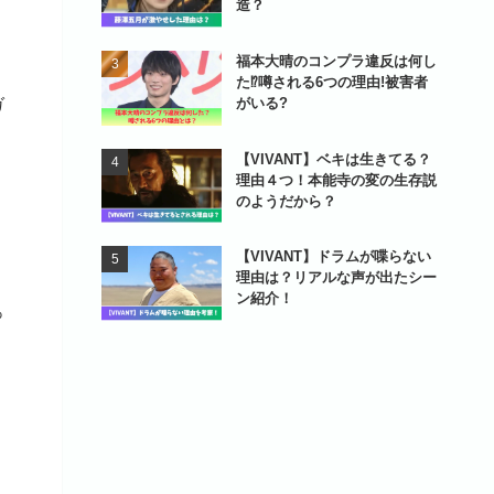
造？
福本大晴のコンプラ違反は何し
た⁉噂される6つの理由!被害者
がいる?
ガ
【VIVANT】ベキは生きてる？
理由４つ！本能寺の変の生存説
のようだから？
【VIVANT】ドラムが喋らない
理由は？リアルな声が出たシー
ン紹介！
っ