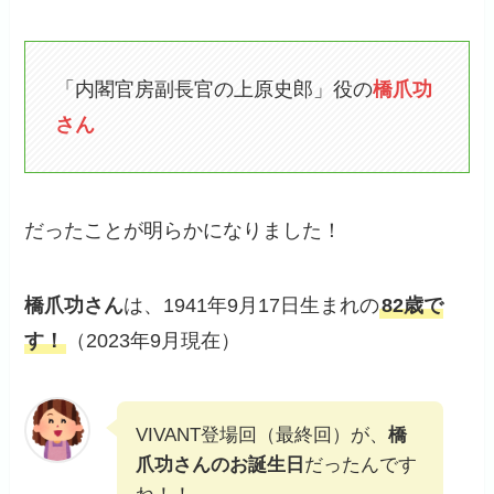
「内閣官房副長官の上原史郎」役の
橋爪功
さん
だったことが明らかになりました！
橋爪功さん
は、1941年9月17日生まれの
82歳で
す！
（2023年9月現在）
VIVANT登場回（最終回）が、
橋
爪功さんのお誕生日
だったんです