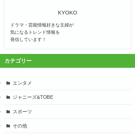
KYOKO
ドラマ・芸能情報好きな主婦が
気になるトレンド情報を
発信しています！
カテゴリー
エンタメ
ジャニーズ&TOBE
スポーツ
その他