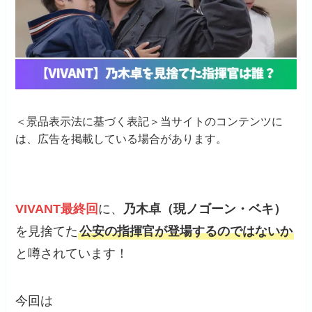
＜景品表示法に基づく表記＞当サイトのコンテンツに
は、広告を掲載している場合があります。
VIVANT最終回
に、
乃木卓（現ノゴーン・ベキ）
を見捨てた
公安の指揮官が登場するのではないか
と噂されています！
今回は