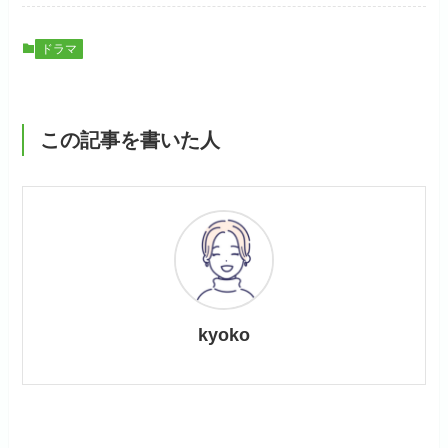
ドラマ
この記事を書いた人
kyoko