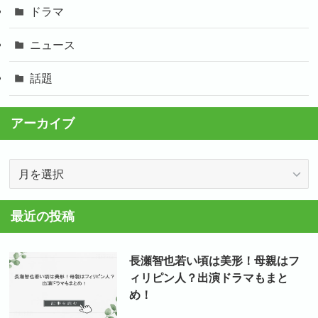
ドラマ
ニュース
話題
アーカイブ
ア
ー
カ
最近の投稿
イ
ブ
長瀬智也若い頃は美形！母親はフ
ィリピン人？出演ドラマもまと
め！