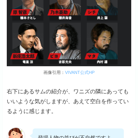
画像引用：
VIVANT公式HP
右下にあるサムの紹介が、ワニズの隣にあっても
いいような気がしますが、あえて空白を作ってい
るように感じます。
登場人物の並びが不自然ですよ