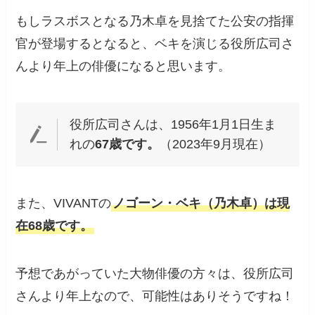
もしラスボスとなる乃木卓を見捨てた公安の指揮
官が登場するとなると、ベキを演じる役所広司さ
んより年上の俳優になると思います。
役所広司さんは、1956年1月1日生ま
れの
67歳です。
（2023年9月現在）
また、VIVANTの
ノゴーン・ベキ（乃木卓）は現
在68歳です。
予想であがっていた大物俳優の方々は、役所広司
さんより年上なので、可能性はありそうですね！