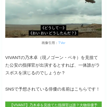
画像引用：
TVer
VIVANTの乃木卓（現ノゴーン・ベキ）を見捨て
た公安の指揮官が出演するとすれば、一体誰がラ
スボスを演じるのでしょうか？
SNSで予想されている俳優の名前はこちらです！
【VIVANT】乃木卓を見捨てた指揮官は誰？大物俳優予