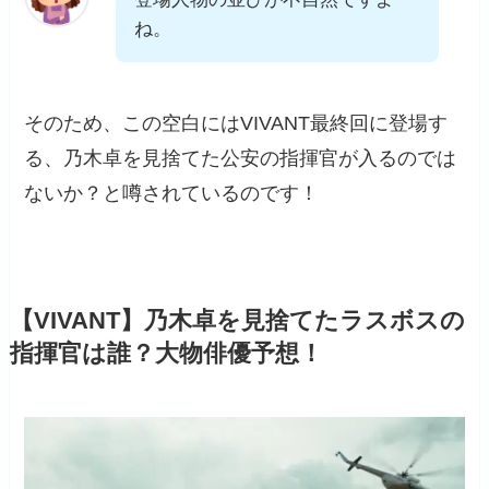
ね。
そのため、この空白にはVIVANT最終回に登場す
る、乃木卓を見捨てた公安の指揮官が入るのでは
ないか？と噂されているのです！
【VIVANT】乃木卓を見捨てたラスボスの
指揮官は誰？大物俳優予想！