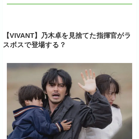
【VIVANT】乃木卓を見捨てた指揮官がラ
スボスで登場する？