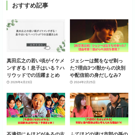
おすすめ記事
真田広之の若い頃がイケメ
ジェシーは髭をなぜ剃っ
ンすぎる！息子はいる？ハ
た?理由3つ!獣からの決別
リウッドでの活躍まとめ
や配信前の身だしなみ?
2026年4月23日
2024年2月25日
不適切にもほどがあるの古
ふてほどの渚は市郎の孫の