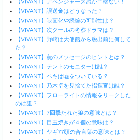
【VIVANT】アベンジャーズ感が半端ない！
【VIVANT】誤送金はどうなった？
【VIVANT】映画化や続編の可能性は？
【VIVANT】次クールの考察ドラマは？
【VIVANT】野崎は大使館から脱出前に何して
た？
【VIVANT】薫のメッセージのヒントとは？
【VIVANT】テントのモニターは誰？
【VIVANT】ベキは嘘をついている？
【VIVANT】乃木卓を見捨てた指揮官は誰？
【VIVANT】フローライトの情報をリークした
のは誰？
【VIVANT】7回撃たれた狼の意味とは？
【VIVANT】目玉焼きが４個の意味は？
【VIVANT】ヤギ77頭の合言葉の意味とは？