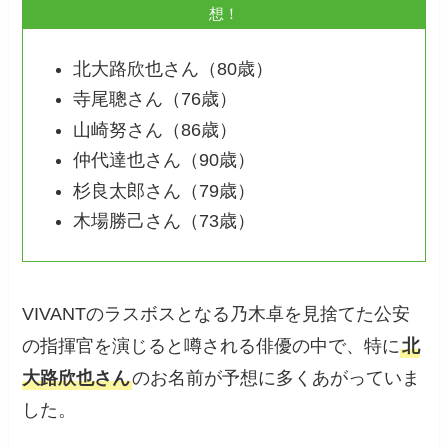
想！
北大路欣也さん（80歳）
寺尾聰さん（76歳）
山崎努さん（86歳）
仲代達也さん（90歳）
杉良太郎さん（79歳）
木場勝己さん（73歳）
VIVANTのラスボスとなる乃木卓を見捨てた公安
の指揮官を演じると噂される俳優の中で、特に
北
大路欣也さん
のお名前が予想に多くあがっていま
した。