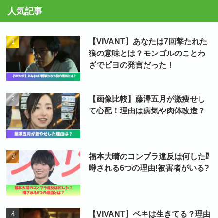
人気記事
【VIVANT】あなたは7回撃たれた
狼の意味とは？モンゴルのことわ
ざでピヨの発言だった！
【画像比較】藤澤五月が激痩せし
て心配！理由は病気や肉体改造？
福本大晴のコンプラ違反は何した⁉
噂される6つの理由!被害者がいる?
【VIVANT】ベキは生きてる？理由