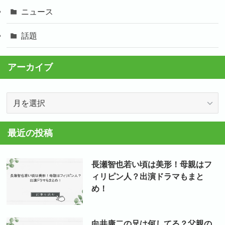
ニュース
話題
アーカイブ
ア
ー
カ
最近の投稿
イ
ブ
長瀬智也若い頃は美形！母親はフ
ィリピン人？出演ドラマもまと
め！
向井康二の兄は何してる？父親の