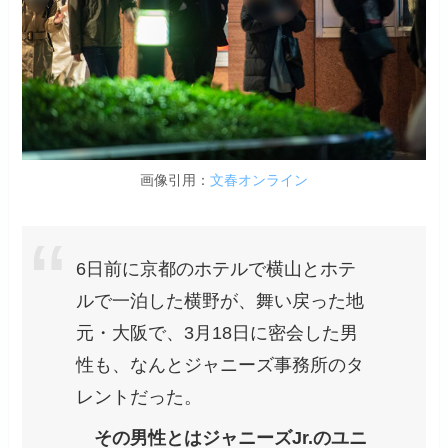
画像引用：
文春オンライン
6日前に京都のホテルで横山とホテ
ルで一泊した横野が、舞い戻った地
元・大阪で、3月18日に密会した男
性も、なんとジャニーズ事務所のタ
レントだった。
その男性とはジャニーズJr.のユニ