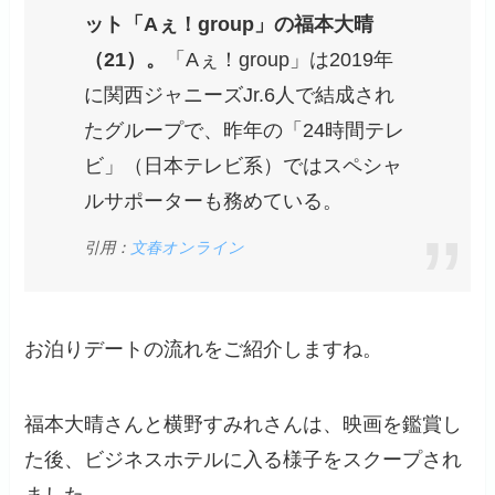
ット「Aぇ！group」の福本大晴
（21）。
「Aぇ！group」は2019年
に関西ジャニーズJr.6人で結成され
たグループで、昨年の「24時間テレ
ビ」（日本テレビ系）ではスペシャ
ルサポーターも務めている。
引用：
文春オンライン
お泊りデートの流れをご紹介しますね。
福本大晴さんと横野すみれさんは、映画を鑑賞し
た後、ビジネスホテルに入る様子をスクープされ
ました。