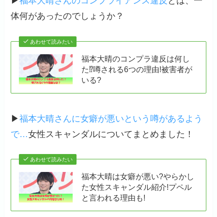
▶
福本大晴さんのコンプライアンス違反
とは、一
体何があったのでしょうか？
あわせて読みたい
福本大晴のコンプラ違反は何し
た⁉噂される6つの理由!被害者が
いる?
▶
福本大晴さんに女癖が悪いという噂があるよう
で…
女性スキャンダルについてまとめました！
あわせて読みたい
福本大晴は女癖が悪い?やらかし
た女性スキャンダル紹介!プペル
と言われる理由も!