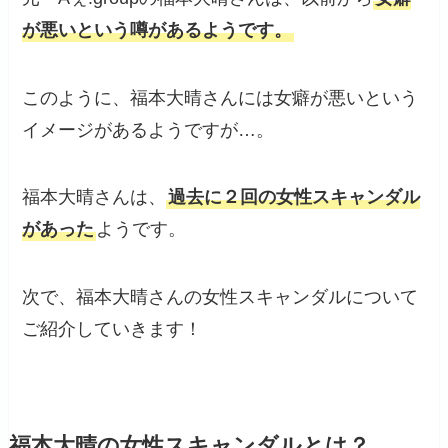
が悪いという噂があるようです。
このように、福本大晴さんには女癖が悪いという
イメージがあるようですが…。
福本大晴さんは、
過去に２回の女性スキャンダル
があった
ようです。
次で、福本大晴さんの女性スキャンダルについて
ご紹介していきます！
福本大晴の女性スキャンダルとは？