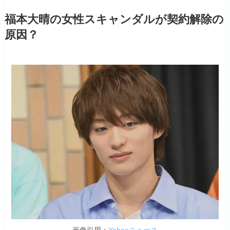
福本大晴の女性スキャンダルが契約解除の
原因？
画像引用：
Yahooニュース