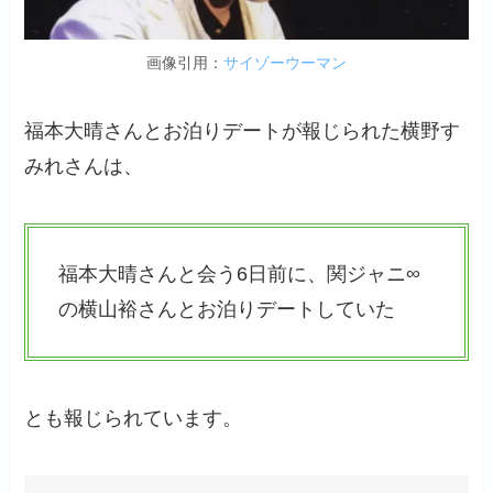
画像引用：
サイゾーウーマン
福本大晴さんとお泊りデートが報じられた横野す
みれさんは、
福本大晴さんと会う6日前に、関ジャニ∞
の横山裕さんとお泊りデートしていた
とも報じられています。