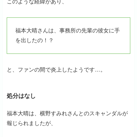
このような経緯があり、
福本大晴さんは、事務所の先輩の彼女に手
を出したの！？
と、ファンの間で炎上したようです…。
処分はなし
福本大晴は、横野すみれさんとのスキャンダルが
報じられましたが、