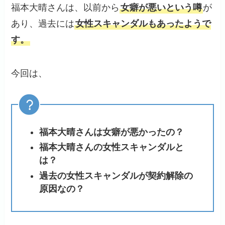
福本大晴さんは、以前から
女癖が悪いという噂
が
あり、過去には
女性スキャンダルもあったようで
す。
今回は、
福本大晴さんは女癖が悪かったの？
福本大晴さんの女性スキャンダルと
は？
過去の女性スキャンダルが契約解除の
原因なの？