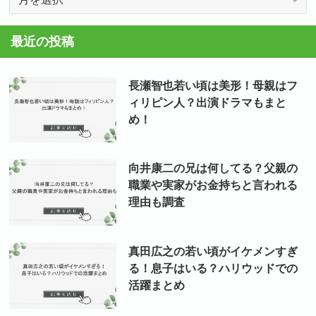
ー
カ
最近の投稿
イ
ブ
長瀬智也若い頃は美形！母親はフ
ィリピン人？出演ドラマもまと
め！
向井康二の兄は何してる？父親の
職業や実家がお金持ちと言われる
理由も調査
真田広之の若い頃がイケメンすぎ
る！息子はいる？ハリウッドでの
活躍まとめ