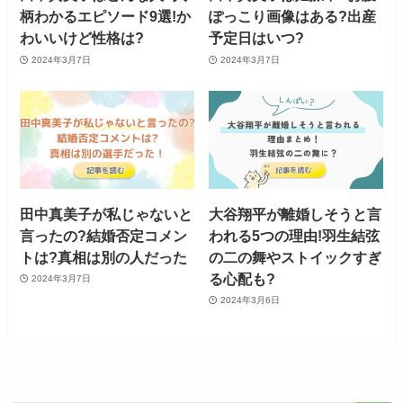
柄わかるエピソード9選!か
ぽっこり画像はある?出産
わいいけど性格は?
予定日はいつ?
2024年3月7日
2024年3月7日
田中真美子が私じゃないと
大谷翔平が離婚しそうと言
言ったの?結婚否定コメン
われる5つの理由!羽生結弦
トは?真相は別の人だった
の二の舞やストイックすぎ
る心配も?
2024年3月7日
2024年3月6日