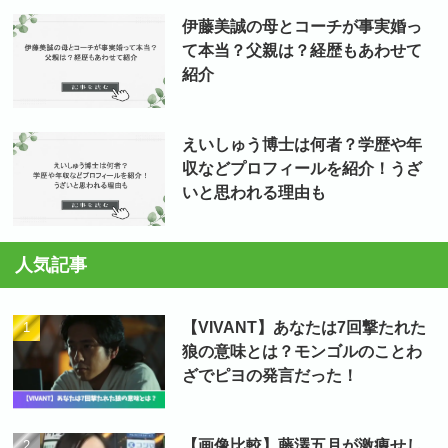
伊藤美誠の母とコーチが事実婚っ
て本当？父親は？経歴もあわせて
紹介
えいしゅう博士は何者？学歴や年
収などプロフィールを紹介！うざ
いと思われる理由も
人気記事
【VIVANT】あなたは7回撃たれた
狼の意味とは？モンゴルのことわ
ざでピヨの発言だった！
【画像比較】藤澤五月が激痩せし