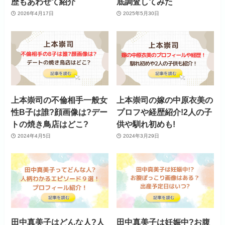
歴もあわせて紹介
底調査してみた
2026年4月17日
2025年5月30日
上本崇司の不倫相手一般女
上本崇司の嫁の中原衣美の
性B子は誰?顔画像は?デー
プロフや経歴紹介!2人の子
トの焼き鳥店はどこ?
供や馴れ初めも!
2024年4月5日
2024年3月29日
田中真美子はどんな人?人
田中真美子は妊娠中?お腹