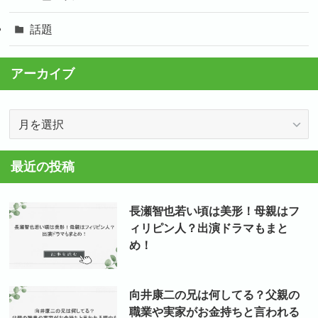
話題
アーカイブ
ア
ー
カ
最近の投稿
イ
ブ
長瀬智也若い頃は美形！母親はフ
ィリピン人？出演ドラマもまと
め！
向井康二の兄は何してる？父親の
職業や実家がお金持ちと言われる