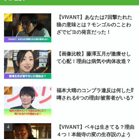
【VIVANT】あなたは7回撃たれた
狼の意味とは？モンゴルのことわ
ざでピヨの発言だった！
【画像比較】藤澤五月が激痩せし
て心配！理由は病気や肉体改造？
福本大晴のコンプラ違反は何した⁉
噂される6つの理由!被害者がいる?
【VIVANT】ベキは生きてる？理由
４つ！本能寺の変の生存説のよう