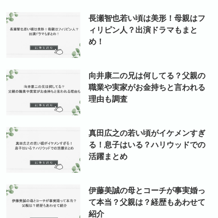
ブ
長瀬智也若い頃は美形！母親はフ
ィリピン人？出演ドラマもまと
め！
向井康二の兄は何してる？父親の
職業や実家がお金持ちと言われる
理由も調査
真田広之の若い頃がイケメンすぎ
る！息子はいる？ハリウッドでの
活躍まとめ
伊藤美誠の母とコーチが事実婚っ
て本当？父親は？経歴もあわせて
紹介