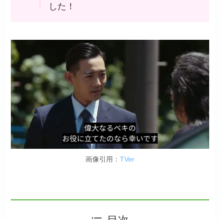
した！
画像引用：
TVer