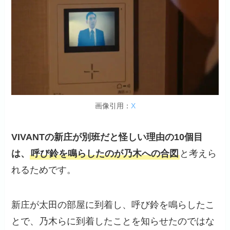
画像引用：
X
VIVANTの新庄が別班だと
怪し
い理由
の10個目
は、
呼び鈴を鳴らしたのが乃木への合図
と考えら
れるためです。
新庄が太田の部屋に到着し、呼び鈴を鳴らしたこ
とで、乃木らに到着したことを知らせたのではな