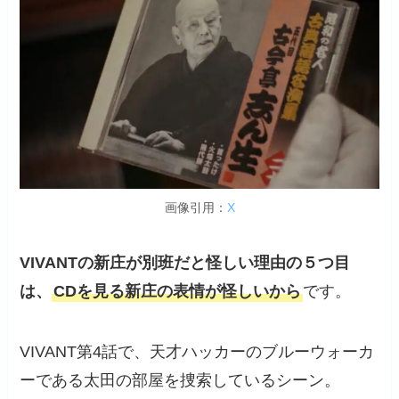
画像引用：
X
VIVANTの新庄が別班だと
怪
しい理
由
の５つ目
は、
CDを見る新庄の表情が怪しいから
です。
VIVANT第4話で、天才ハッカーのブルーウォーカ
ーである太田の部屋を捜索しているシーン。