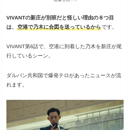
VIVANTの新庄が別班だと
怪し
い理由
の８つ目
は、
空港で乃木に合図を送っているから
です。
VIVANT第6話で、空港に到着した乃木を新庄が尾
行しているシーン。
ダルバン共和国で爆発テロがあったニュースが流
れます。