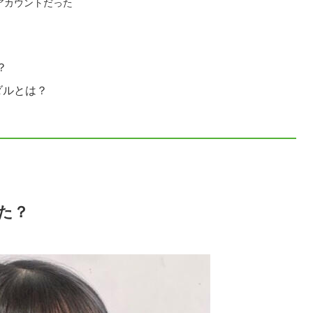
アカウントだった
？
ダルとは？
た？