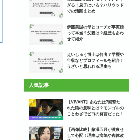
ぎる！息子はいる？ハリウッド
での活躍まとめ
伊藤美誠の母とコーチが事実婚
って本当？父親は？経歴もあわ
せて紹介
えいしゅう博士は何者？学歴や
年収などプロフィールを紹介！
うざいと思われる理由も
人気記事
【VIVANT】あなたは7回撃た
れた狼の意味とは？モンゴルの
ことわざでピヨの発言だった！
【画像比較】藤澤五月が激痩せ
して心配！理由は病気や肉体改