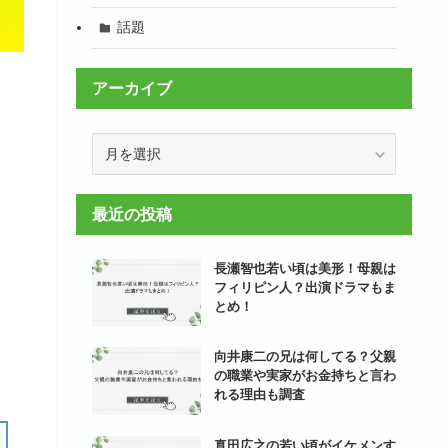
話題
アーカイブ
ア
ー
カ
イ
最近の投稿
ブ
長瀬智也若い頃は美形！母親は
フィリピン人？出演ドラマもま
とめ！
向井康二の兄は何してる？父親
の職業や実家がお金持ちと言わ
れる理由も調査
真田広之の若い頃がイケメンす