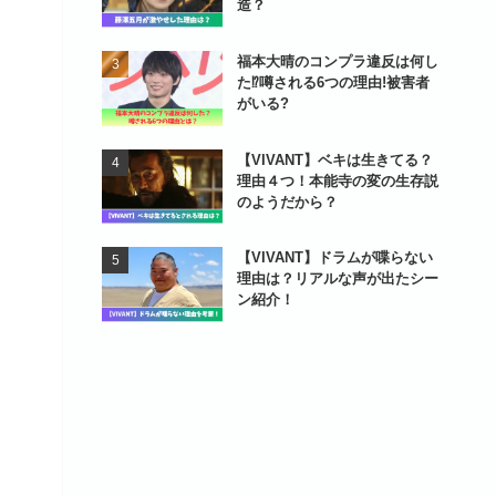
造？
福本大晴のコンプラ違反は何し
た⁉噂される6つの理由!被害者
がいる?
【VIVANT】ベキは生きてる？
理由４つ！本能寺の変の生存説
のようだから？
【VIVANT】ドラムが喋らない
理由は？リアルな声が出たシー
ン紹介！