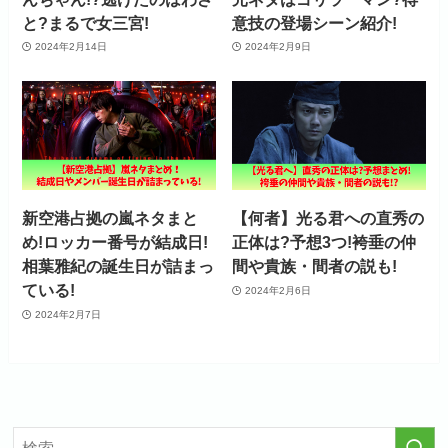
と?まるで女三宮!
意技の登場シーン紹介!
2024年2月14日
2024年2月9日
新空港占拠の嵐ネタまと
【何者】光る君への直秀の
め!ロッカー番号が結成日!
正体は?予想3つ!袴垂の仲
相葉雅紀の誕生日が詰まっ
間や貴族・間者の説も!
ている!
2024年2月6日
2024年2月7日