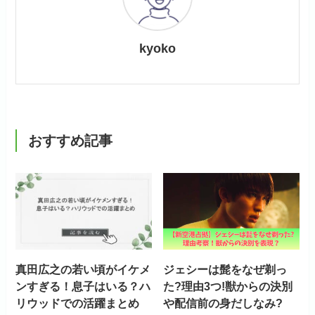
kyoko
おすすめ記事
真田広之の若い頃がイケメ
ジェシーは髭をなぜ剃っ
ンすぎる！息子はいる？ハ
た?理由3つ!獣からの決別
リウッドでの活躍まとめ
や配信前の身だしなみ?