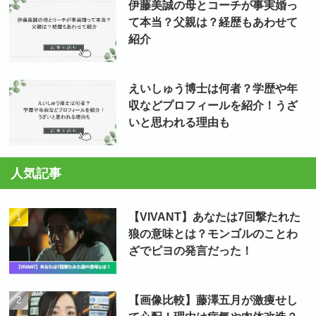
伊藤美誠の母とコーチが事実婚っ
て本当？父親は？経歴もあわせて
紹介
えいしゅう博士は何者？学歴や年
収などプロフィールを紹介！うざ
いと思われる理由も
人気記事
【VIVANT】あなたは7回撃たれた
狼の意味とは？モンゴルのことわ
ざでピヨの発言だった！
【画像比較】藤澤五月が激痩せし