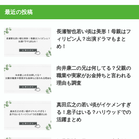
カ
最近の投稿
イ
ブ
長瀬智也若い頃は美形！母親はフ
ィリピン人？出演ドラマもまと
め！
向井康二の兄は何してる？父親の
職業や実家がお金持ちと言われる
理由も調査
真田広之の若い頃がイケメンすぎ
る！息子はいる？ハリウッドでの
活躍まとめ