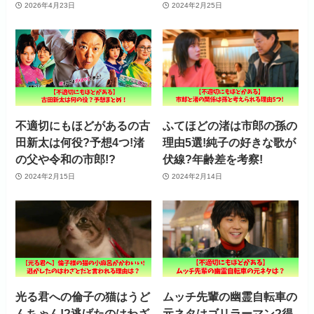
2026年4月23日
2024年2月25日
不適切にもほどがあるの古
ふてほどの渚は市郎の孫の
田新太は何役?予想4つ!渚
理由5選!純子の好きな歌が
の父や令和の市郎!?
伏線?年齢差を考察!
2024年2月15日
2024年2月14日
光る君への倫子の猫はうど
ムッチ先輩の幽霊自転車の
んちゃん!?逃げたのはわざ
元ネタはゴリラーマン?得