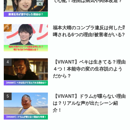
て心配！理由は病気や肉体改造？
福本大晴のコンプラ違反は何した⁉
噂される6つの理由!被害者がいる?
【VIVANT】ベキは生きてる？理由
４つ！本能寺の変の生存説のよう
だから？
【VIVANT】ドラムが喋らない理由
は？リアルな声が出たシーン紹
介！