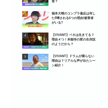
造？
福本大晴のコンプラ違反は何し
た⁉噂される6つの理由!被害者
がいる?
【VIVANT】ベキは生きてる？
理由４つ！本能寺の変の生存説
のようだから？
【VIVANT】ドラムが喋らない
理由は？リアルな声が出たシー
ン紹介！