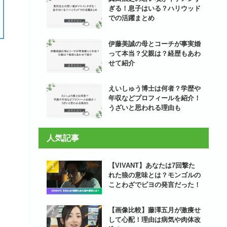
ぎる！息子はいる？ハリウッド
での活躍まとめ
伊藤美誠の母とコーチが事実婚
って本当？父親は？経歴もあわ
せて紹介
えいしゅう博士は何者？学歴や
年収などプロフィールを紹介！
うざいと思われる理由も
人気記事
【VIVANT】あなたは7回撃た
れた狼の意味とは？モンゴルの
ことわざでピヨの発言だった！
【画像比較】藤澤五月が激痩せ
して心配！理由は病気や肉体改