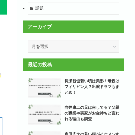
話題
アーカイブ
ア
ー
カ
イ
最近の投稿
ブ
シ
長瀬智也若い頃は美形！母親は
フィリピン人？出演ドラマもま
とめ！
向井康二の兄は何してる？父親
の職業や実家がお金持ちと言わ
れる理由も調査
真田広之の若い頃がイケメンす