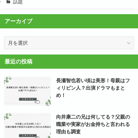
話題
アーカイブ
ア
ー
カ
最近の投稿
イ
ブ
長瀬智也若い頃は美形！母親はフ
ィリピン人？出演ドラマもまと
め！
向井康二の兄は何してる？父親の
職業や実家がお金持ちと言われる
理由も調査