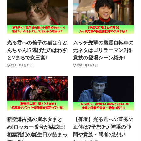
光る君への倫子の猫はうど
ムッチ先輩の幽霊自転車の
んちゃん!?逃げたのはわざ
元ネタはゴリラーマン?得
と?まるで女三宮!
意技の登場シーン紹介!
2024年2月14日
2024年2月9日
新空港占拠の嵐ネタまと
【何者】光る君への直秀の
め!ロッカー番号が結成日!
正体は?予想3つ!袴垂の仲
相葉雅紀の誕生日が詰まっ
間や貴族・間者の説も!