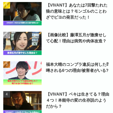
【VIVANT】あなたは7回撃たれた
狼の意味とは？モンゴルのことわ
ざでピヨの発言だった！
【画像比較】藤澤五月が激痩せし
て心配！理由は病気や肉体改造？
福本大晴のコンプラ違反は何した⁉
噂される6つの理由!被害者がいる?
【VIVANT】ベキは生きてる？理由
４つ！本能寺の変の生存説のよう
だから？