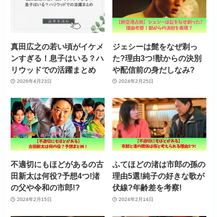
真田広之の若い頃がイケメ
ジェシーは髭をなぜ剃っ
ンすぎる！息子はいる？ハ
た?理由3つ!獣からの決別
リウッドでの活躍まとめ
や配信前の身だしなみ?
2026年4月23日
2024年2月25日
不適切にもほどがあるの古
ふてほどの渚は市郎の孫の
田新太は何役?予想4つ!渚
理由5選!純子の好きな歌が
の父や令和の市郎!?
伏線?年齢差を考察!
2024年2月15日
2024年2月14日