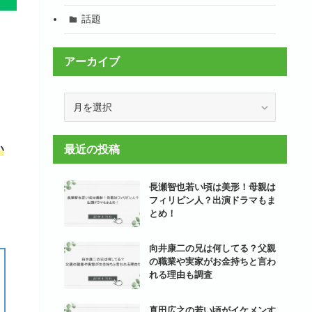
話題
アーカイブ
ア
ー
カ
イ
い
最近の投稿
ブ
長瀬智也若い頃は美形！母親は
フィリピン人？出演ドラマもま
とめ！
向井康二の兄は何してる？父親
の職業や実家がお金持ちと言わ
れる理由も調査
真田広之の若い頃がイケメンす