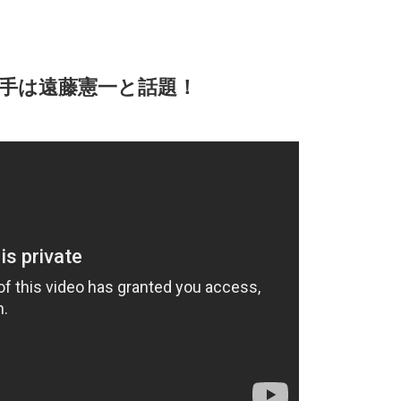
手は遠藤憲一
と話題！