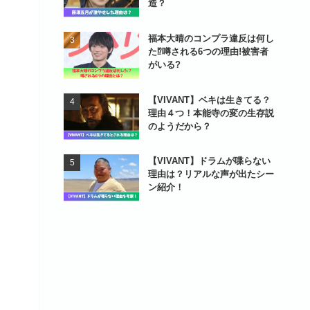
造？
福本大晴のコンプラ違反は何し
た⁉噂される6つの理由!被害者
がいる?
【VIVANT】ベキは生きてる？
理由４つ！本能寺の変の生存説
のようだから？
【VIVANT】ドラムが喋らない
理由は？リアルな声が出たシー
ン紹介！