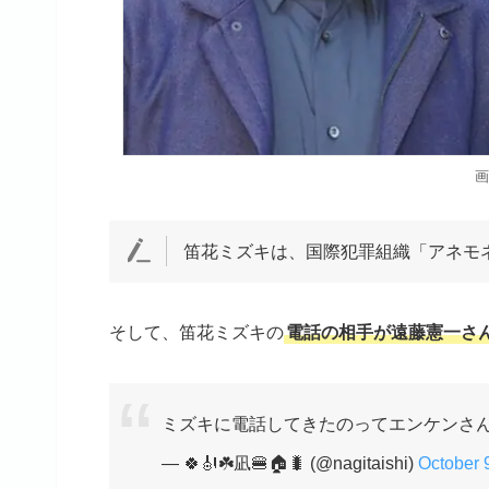
画
笛花ミズキは、国際犯罪組織「アネモ
そして、笛花ミズキの
電話の相手が遠藤憲一さ
ミズキに電話してきたのってエンケンさ
— 🍀🎻☘️凪🍔🏠🐛 (@nagitaishi)
October 