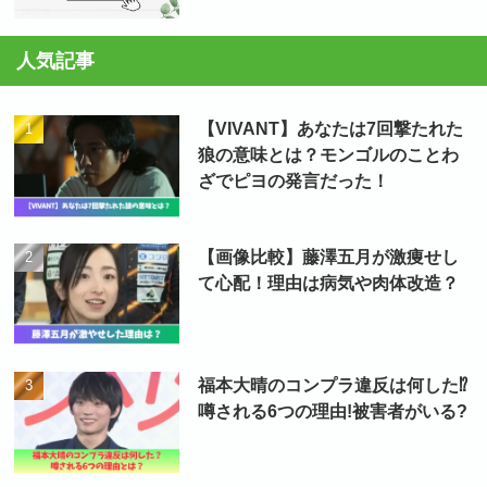
人気記事
【VIVANT】あなたは7回撃たれた
狼の意味とは？モンゴルのことわ
ざでピヨの発言だった！
【画像比較】藤澤五月が激痩せし
て心配！理由は病気や肉体改造？
福本大晴のコンプラ違反は何した⁉
噂される6つの理由!被害者がいる?