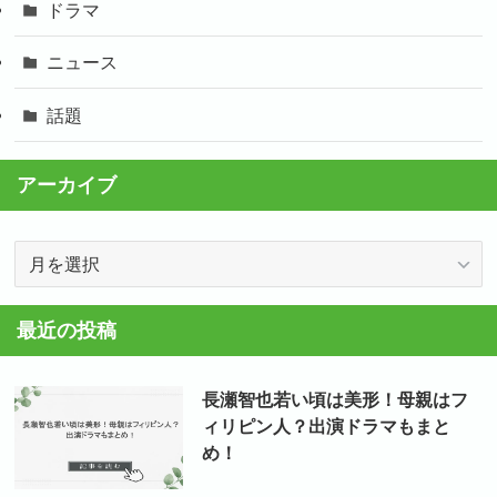
ドラマ
ニュース
話題
アーカイブ
ア
ー
カ
最近の投稿
イ
ブ
長瀬智也若い頃は美形！母親はフ
ィリピン人？出演ドラマもまと
め！