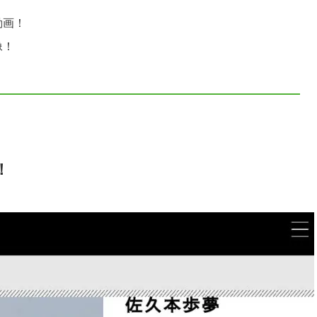
動画！
像！
！