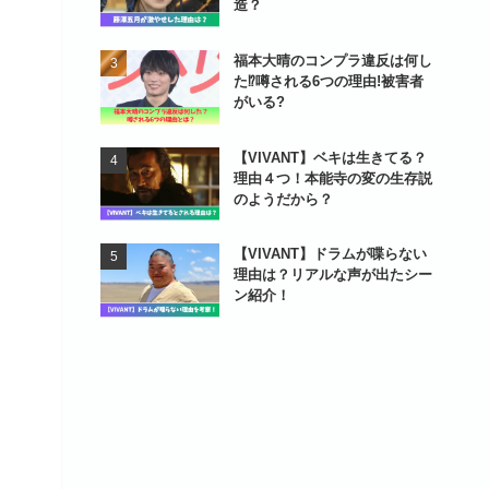
造？
福本大晴のコンプラ違反は何し
た⁉噂される6つの理由!被害者
がいる?
【VIVANT】ベキは生きてる？
理由４つ！本能寺の変の生存説
のようだから？
【VIVANT】ドラムが喋らない
理由は？リアルな声が出たシー
ン紹介！