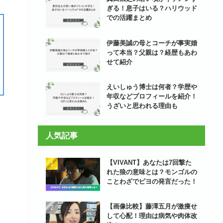
ぎる！息子はいる？ハリウッド
での活躍まとめ
伊藤美誠の母とコーチが事実婚
って本当？父親は？経歴もあわ
せて紹介
えいしゅう博士は何者？学歴や
年収などプロフィールを紹介！
うざいと思われる理由も
人気記事
【VIVANT】あなたは7回撃た
れた狼の意味とは？モンゴルの
ことわざでピヨの発言だった！
【画像比較】藤澤五月が激痩せ
して心配！理由は病気や肉体改