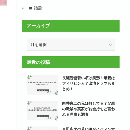
話題
アーカイブ
ア
ー
カ
イ
最近の投稿
ブ
長瀬智也若い頃は美形！母親は
フィリピン人？出演ドラマもま
とめ！
向井康二の兄は何してる？父親
の職業や実家がお金持ちと言わ
れる理由も調査
真田広之の若い頃がイケメンす