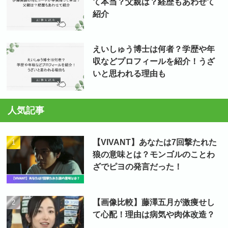
て本当？父親は？経歴もあわせて
紹介
えいしゅう博士は何者？学歴や年
収などプロフィールを紹介！うざ
いと思われる理由も
人気記事
【VIVANT】あなたは7回撃たれた
狼の意味とは？モンゴルのことわ
ざでピヨの発言だった！
【画像比較】藤澤五月が激痩せし
て心配！理由は病気や肉体改造？