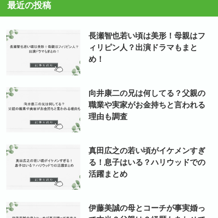
最近の投稿
イ
ブ
長瀬智也若い頃は美形！母親はフ
ィリピン人？出演ドラマもまと
め！
向井康二の兄は何してる？父親の
職業や実家がお金持ちと言われる
理由も調査
真田広之の若い頃がイケメンすぎ
る！息子はいる？ハリウッドでの
活躍まとめ
伊藤美誠の母とコーチが事実婚っ