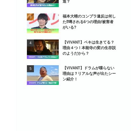
造？
福本大晴のコンプラ違反は何し
た⁉噂される6つの理由!被害者
がいる?
【VIVANT】ベキは生きてる？
理由４つ！本能寺の変の生存説
のようだから？
【VIVANT】ドラムが喋らない
理由は？リアルな声が出たシー
ン紹介！