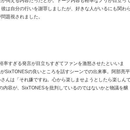
性が伺える内容だったとか。トーク内容も軽率なノリが目立っ
。彼は自分の行いを謝罪しましたが、好きな人がいるにも関わ
が問題視されました。
の、軽率すぎる発言が目立ちすぎてファンを激怒させたといいま
ManがSixTONESの良いところを話すシーンでの出来事。阿部亮平
ールさんは「それ嫌ですね。心から楽しませようとしたら楽しん
この内容が、SixTONESを批判しているのではないかと物議を醸