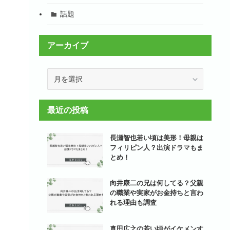
話題
アーカイブ
ア
ー
カ
イ
最近の投稿
ブ
長瀬智也若い頃は美形！母親は
フィリピン人？出演ドラマもま
とめ！
向井康二の兄は何してる？父親
の職業や実家がお金持ちと言わ
れる理由も調査
真田広之の若い頃がイケメンす