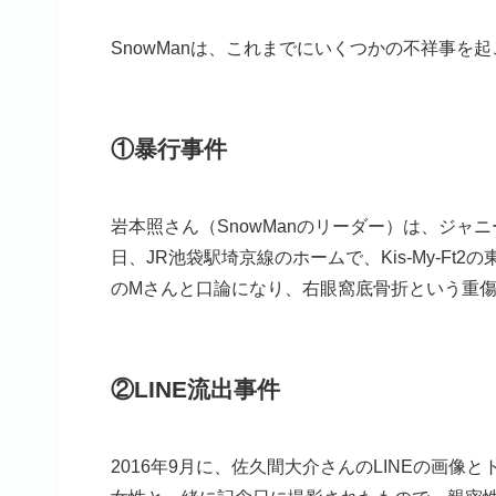
SnowManは、これまでにいくつかの不祥事
①暴行事件
岩本照さん（SnowManのリーダー）は、ジャニー
日、JR池袋駅埼京線のホームで、Kis-My-F
のMさんと口論になり、右眼窩底骨折という重
②LINE流出事件
2016年9月に、佐久間大介さんのLINEの画