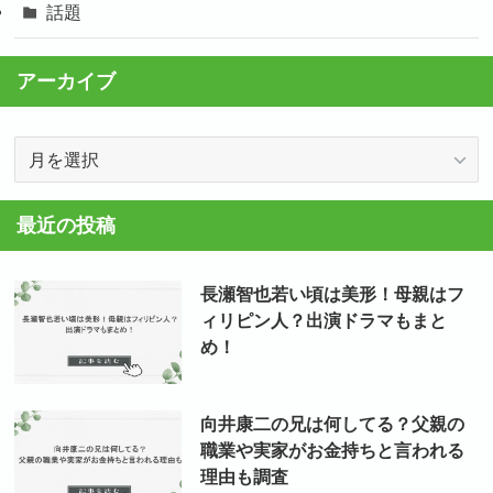
話題
アーカイブ
ア
ー
カ
最近の投稿
イ
ブ
長瀬智也若い頃は美形！母親はフ
ィリピン人？出演ドラマもまと
め！
向井康二の兄は何してる？父親の
職業や実家がお金持ちと言われる
理由も調査