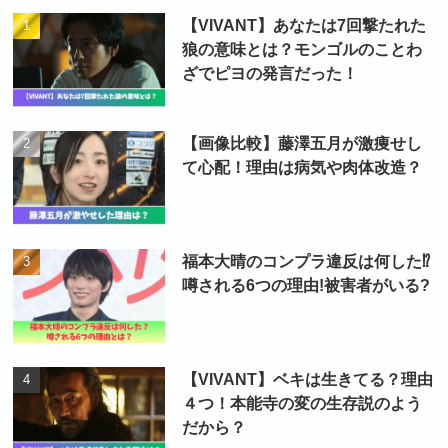
【VIVANT】あなたは7回撃たれた
狼の意味とは？モンゴルのことわ
ざでピヨの発言だった！
【画像比較】藤澤五月が激痩せし
て心配！理由は病気や肉体改造？
福本大晴のコンプラ違反は何した⁉
噂される6つの理由!被害者がいる?
【VIVANT】ベキは生きてる？理由
４つ！本能寺の変の生存説のよう
だから？