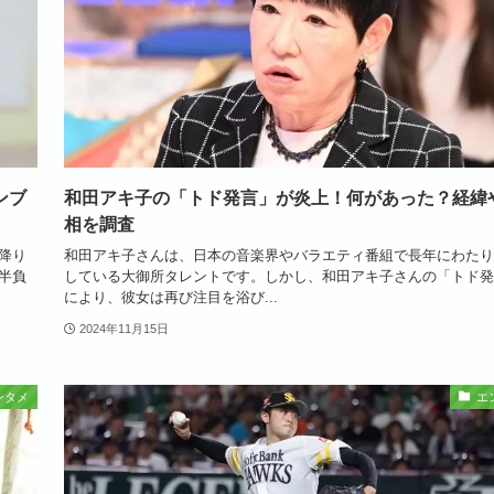
ンブ
和田アキ子の「トド発言」が炎上！何があった？経緯
相を調査
降り
和田アキ子さんは、日本の音楽界やバラエティ番組で長年にわたり
半負
している大御所タレントです。しかし、和田アキ子さんの「トド発
により、彼女は再び注目を浴び...
2024年11月15日
ンタメ
エ