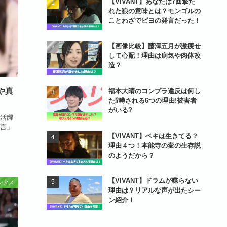
【VIVANT】あなたは7回撃た
れた狼の意味とは？モンゴルの
ことわざでピヨの発言だった！
【画像比較】藤澤五月が激痩せ
して心配！理由は病気や肉体改
造？
や真
福本大晴のコンプラ違反は何し
た⁉噂される6つの理由!被害者
がいる?
活躍
言」
【VIVANT】ベキは生きてる？
理由４つ！本能寺の変の生存説
のようだから？
【VIVANT】ドラムが喋らない
ンタメ
理由は？リアルな声が出たシー
ン紹介！