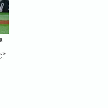
退
が広
と、