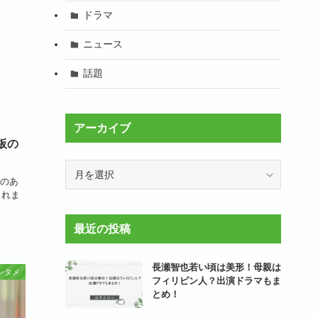
ドラマ
ニュース
話題
アーカイブ
板の
ア
のあ
ー
されま
カ
イ
最近の投稿
ブ
長瀬智也若い頃は美形！母親は
ンタメ
フィリピン人？出演ドラマもま
とめ！