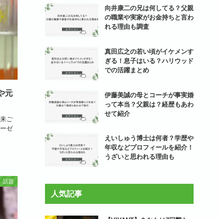
向井康二の兄は何してる？父親
の職業や実家がお金持ちと言わ
れる理由も調査
真田広之の若い頃がイケメンす
ぎる！息子はいる？ハリウッド
での活躍まとめ
や元
伊藤美誠の母とコーチが事実婚
って本当？父親は？経歴もあわ
せて紹介
来ご
ーゼ
えいしゅう博士は何者？学歴や
年収などプロフィールを紹介！
うざいと思われる理由も
話題
人気記事