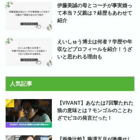
伊藤美誠の母とコーチが事実婚っ
て本当？父親は？経歴もあわせて
紹介
えいしゅう博士は何者？学歴や年
収などプロフィールを紹介！うざ
いと思われる理由も
人気記事
【VIVANT】あなたは7回撃たれた
狼の意味とは？モンゴルのことわ
ざでピヨの発言だった！
【画像比較】藤澤五月が激痩せし