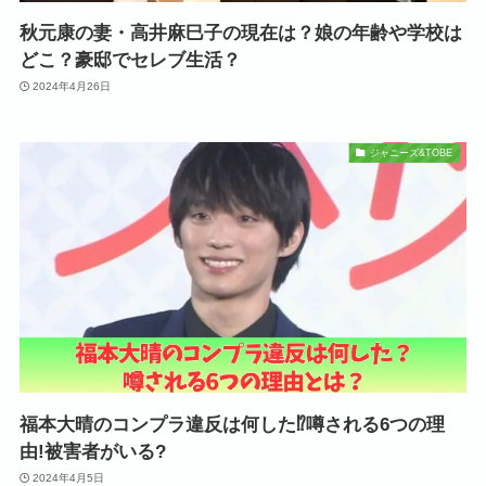
秋元康の妻・高井麻巳子の現在は？娘の年齢や学校は
どこ？豪邸でセレブ生活？
2024年4月26日
ジャニーズ&TOBE
福本大晴のコンプラ違反は何した⁉噂される6つの理
由!被害者がいる?
2024年4月5日