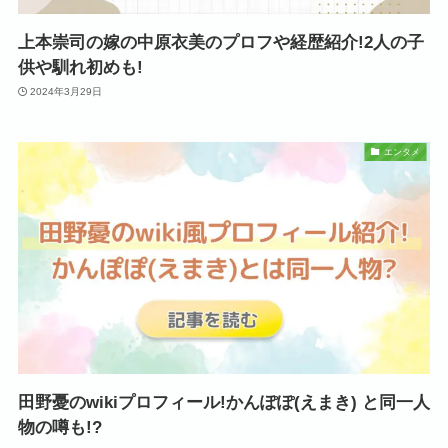
上本崇司の嫁の中原衣美のプロフや経歴紹介!2人の子
供や馴れ初めも!
2024年3月29日
エンタメ
田野憂のwikiプロフィール!かんぽぽ(えまき) と同一人
物の噂も!?