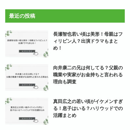
カ
イ
最近の投稿
ブ
長瀬智也若い頃は美形！母親はフ
ィリピン人？出演ドラマもまと
め！
向井康二の兄は何してる？父親の
職業や実家がお金持ちと言われる
理由も調査
真田広之の若い頃がイケメンすぎ
る！息子はいる？ハリウッドでの
活躍まとめ