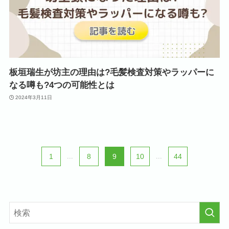
板垣瑞生が坊主の理由は?毛髪検査対策やラッパーに
なる噂も?4つの可能性とは
2024年3月11日
1
...
8
9
10
...
44