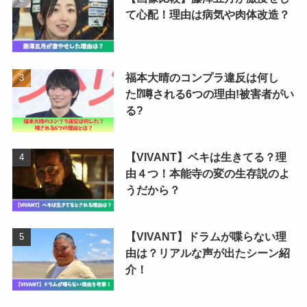
て心配！理由は病気や肉体改造？
福本大晴のコンプラ違反は何し
た⁉噂される6つの理由!被害者がい
る?
【VIVANT】ベキは生きてる？理
由４つ！本能寺の変の生存説のよ
うだから？
【VIVANT】ドラムが喋らない理
由は？リアルな声が出たシーン紹
介！