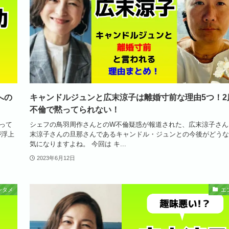
への
キャンドルジュンと広末涼子は離婚寸前な理由5つ！2
不倫で黙ってられない！
って
シェフの鳥羽周作さんとのW不倫疑惑が報道された、広末涼子さん
が浮上
末涼子さんの旦那さんであるキャンドル・ジュンとの今後がどうな
気になりますよね。 今回は キ...
2023年6月12日
ンタメ
エ