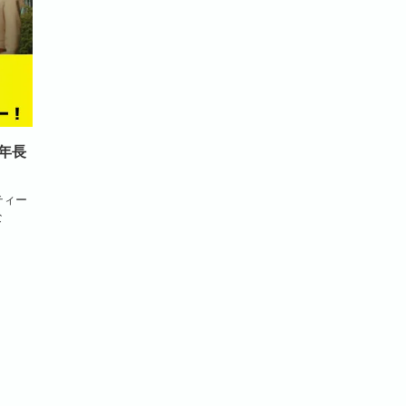
年長
ティー
な