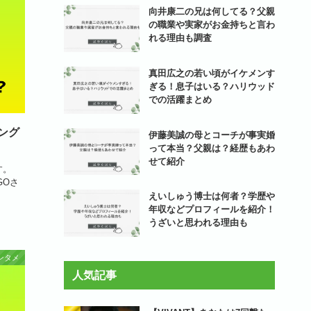
向井康二の兄は何してる？父親
の職業や実家がお金持ちと言わ
れる理由も調査
真田広之の若い頃がイケメンす
ぎる！息子はいる？ハリウッド
での活躍まとめ
ング
伊藤美誠の母とコーチが事実婚
って本当？父親は？経歴もあわ
せて紹介
す。
GOさ
えいしゅう博士は何者？学歴や
年収などプロフィールを紹介！
うざいと思われる理由も
ンタメ
人気記事