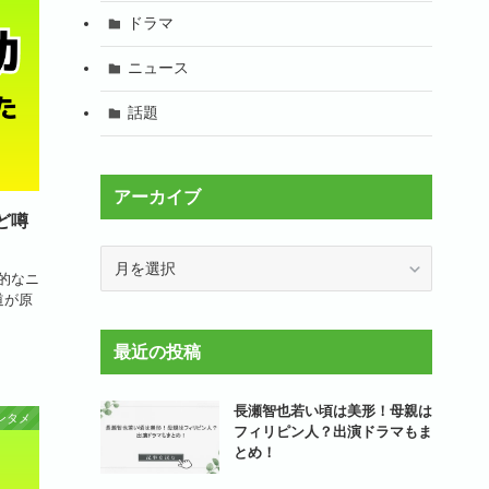
ドラマ
ニュース
話題
アーカイブ
ど噂
ア
撃的なニ
ー
道が原
カ
イ
最近の投稿
ブ
長瀬智也若い頃は美形！母親は
ンタメ
フィリピン人？出演ドラマもま
とめ！