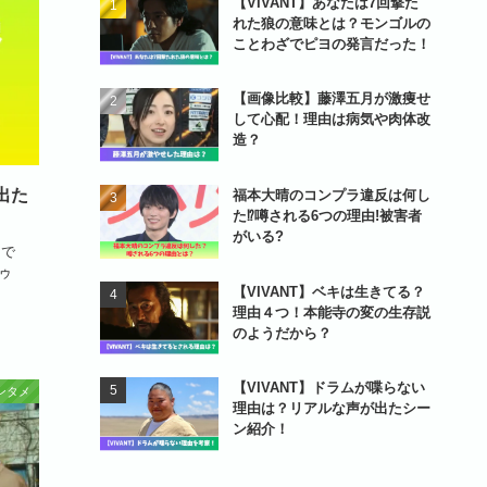
【VIVANT】あなたは7回撃た
れた狼の意味とは？モンゴルの
ことわざでピヨの発言だった！
【画像比較】藤澤五月が激痩せ
して心配！理由は病気や肉体改
造？
出た
福本大晴のコンプラ違反は何し
た⁉噂される6つの理由!被害者
がいる?
ーで
ゥ
【VIVANT】ベキは生きてる？
理由４つ！本能寺の変の生存説
のようだから？
【VIVANT】ドラムが喋らない
ンタメ
理由は？リアルな声が出たシー
ン紹介！