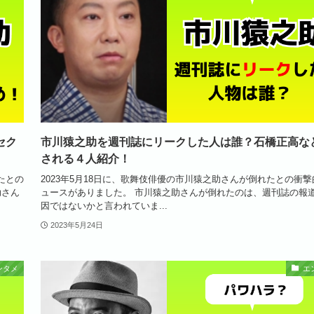
セク
市川猿之助を週刊誌にリークした人は誰？石橋正高な
される４人紹介！
たとの
2023年5月18日に、歌舞伎俳優の市川猿之助さんが倒れたとの衝
助さん
ュースがありました。 市川猿之助さんが倒れたのは、週刊誌の報
因ではないかと言われていま...
2023年5月24日
ンタメ
エ