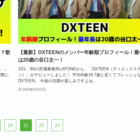
ィ？歌
【最新】DXTEENのメンバー年齢順プロフィール！最
は20歳の谷口太一！
。」
JO1、INIの所属事務所LAPONEから、「DXTEEN（ディエックス
実際に
ン）」がデビューしました！ 平均年齢18.7歳と若くてフレッシュ
DXTEEN。 今後の活躍が楽しみですよね...
2023年5月21日
20
21
22
23