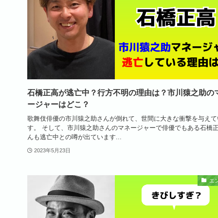
石橋正高が逃亡中？行方不明の理由は？市川猿之助の
ージャーはどこ？
歌舞伎俳優の市川猿之助さんが倒れて、世間に大きな衝撃を与えて
す。 そして、市川猿之助さんのマネージャーで俳優でもある石橋
んも逃亡中との噂が出ています...
2023年5月23日
エ