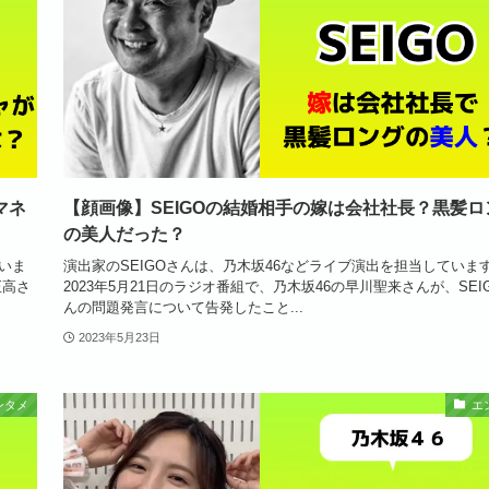
マネ
【顔画像】SEIGOの結婚相手の嫁は会社社長？黒髪ロ
の美人だった？
いま
演出家のSEIGOさんは、乃木坂46などライブ演出を担当していま
正高さ
2023年5月21日のラジオ番組で、乃木坂46の早川聖来さんが、SEI
んの問題発言について告発したこと...
2023年5月23日
ンタメ
エ