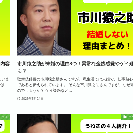
ム内容
市川猿之助が未婚の理由8つ！異常な金銭感覚やゲイ
も？
ていま
歌舞伎俳優の市川猿之助さんですが、私生活では未婚で、仕事熱心
では
であると伝えられています。 そんな市川猿之助さんですが、なぜ
のでしょうか？ ゲイ疑惑など...
2023年5月24日
ンタメ
エ