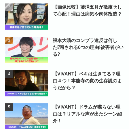
【画像比較】藤澤五月が激痩せし
て心配！理由は病気や肉体改造？
福本大晴のコンプラ違反は何し
た⁉噂される6つの理由!被害者がい
る?
【VIVANT】ベキは生きてる？理
由４つ！本能寺の変の生存説のよ
うだから？
【VIVANT】ドラムが喋らない理
由は？リアルな声が出たシーン紹
介！