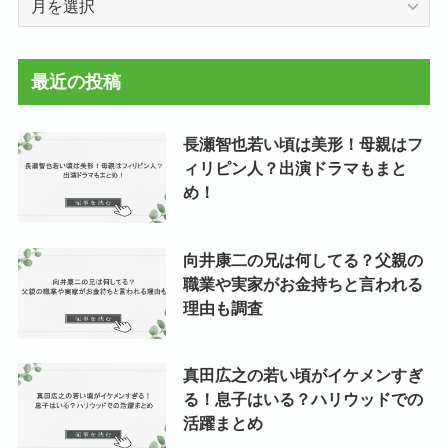
ー
カ
イ
最近の投稿
ブ
長瀬智也若い頃は美形！母親はフ
ィリピン人？出演ドラマもまと
め！
向井康二の兄は何してる？父親の
職業や実家がお金持ちと言われる
理由も調査
真田広之の若い頃がイケメンすぎ
る！息子はいる？ハリウッドでの
活躍まとめ