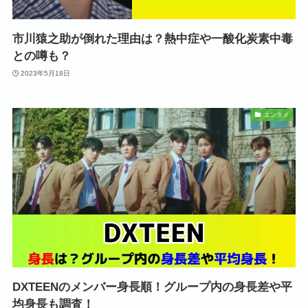
市川猿之助が倒れた理由は？熱中症や一酸化炭素中毒
との噂も？
2023年5月18日
エンタメ
DXTEENのメンバー身長順！グループ内の身長差や平
均身長も調査！