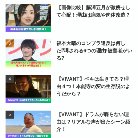
【画像比較】藤澤五月が激痩せし
て心配！理由は病気や肉体改造？
福本大晴のコンプラ違反は何し
た⁉噂される6つの理由!被害者がい
る?
【VIVANT】ベキは生きてる？理
由４つ！本能寺の変の生存説のよ
うだから？
【VIVANT】ドラムが喋らない理
由は？リアルな声が出たシーン紹
介！