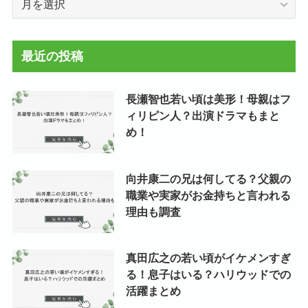
ー
カ
イ
最近の投稿
ブ
長瀬智也若い頃は美形！母親はフ
ィリピン人？出演ドラマもまと
め！
向井康二の兄は何してる？父親の
職業や実家がお金持ちと言われる
理由も調査
真田広之の若い頃がイケメンすぎ
る！息子はいる？ハリウッドでの
活躍まとめ