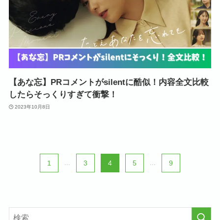
【あな忘】PRコメントがsilentに酷似！内容全文比較
したらそっくりすぎて衝撃！
2023年10月8日
1
...
3
4
5
...
9